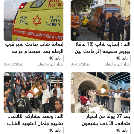
اللد : إصابة شاب (18 عامًا)
إصابة شاب بحادث سير قرب
بجروح طفيفة إثر حادث بين
الرملة بعد اصطدام دراجة
يافا 48
مركبة وشاحنة سحب
يافا 48
نارية بسيارة
أخبار اللد والرملة
05/08/2026
أخبار اللد والرملة
05/08/2026
بعد 37 يومًا من احتجاز
اللد: وسط مشاركة الآلاف..
جثمانه.. الآلاف يشيّعون
تشييع جثمان الشهيد الشاب
يافا 48
المغدور سامي أحمد
يافا 48
سامي جعصوص