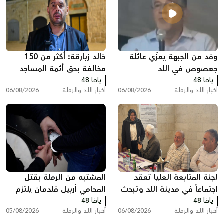
وفد من الجبهة يعزّي عائلة
خالد زبارقة: أكثر من 150
جعصوص في اللد
مخالفة بحق أئمة المساجد
يافا 48
يافا 48
بسبب رفع الأذان في اللد
أخبار اللد والرملة
06/08/2026
أخبار اللد والرملة
06/08/2026
لجنة المتابعة العليا تعقد
المشتبه من الرملة بقتل
اجتماعاً في مدينة اللد وتبحث
المحامي أربيل فلدمان يلتزم
يافا 48
ملفات الجريمة والعنف
يافا 48
الصمت في التحقيق ويقول:
أخبار اللد والرملة
06/08/2026
أخبار اللد والرملة
05/08/2026
"أنا مريض نفسيًا"