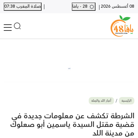
|
08 أغسطس 2026
28 - يافا
صلاة المغرب 07:38
|
الرئيسية
أخبار محلية
أخبار يافا
SHORTS
أخبار اللد والرملة
نكبة يافا 48
بيع وشراء
الرئيسية
أخبار اللد والرملة
أخبار القدس
وفيات
الشرطة تكشف عن معلومات جديدة في
المزيد
قضية مقتل السيدة ياسمين أبو صعلوك
من مدينة اللد
ارسل خبر