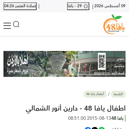
|
09 أغسطس 2026
29 - يافا
صلاة العصر 04:26
|
الرئيسية
أخبار محلية
أخبار يافا
SHORTS
أخبار اللد والرملة
نكبة يافا 48
بيع وشراء
الرئيسية
أطفال يافا 48
أخبار القدس
وفيات
اطفال يافا 48 - دارين أنور الشمالي
المزيد
يافا 48
2015-08-13 08:51:00
ارسل خبر