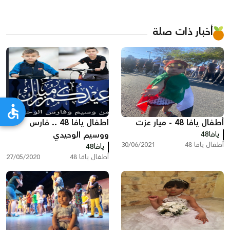
أخبار ذات صلة
أطفال يافا 48 - ميار عزت
اطفال يافا 48 .. فارس
يافا48
ووسيم الوحيدي
أطفال يافا 48
30/06/2021
يافا48
أطفال يافا 48
27/05/2020