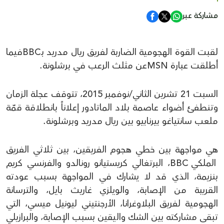
مشاركة عبر
لقبت القوة الهجومية الضاربة لفريق ريال مدريد بـBBCفيما
أطلقت عبارة MSNعن مثلث الرعب في برشلونة.
السبت 21 تشرين الثاني/نوفمبر 2015، تتوقف عجلة الزمان
وتنطفئ أضواء عاصمة بلاد الماتادور إعلاناًَ بانطلاقة قمّة
ملعب سانتياغو بيرنابيو بين ريال مدريد وبرشلونة.
هي مواجهة بين خطي هجوم الفريقين، بين ثلاثي الفريق
الملكي BBC، البرتغالي كريستيانو رونالدو والفرنسي كريم
بنزيمة، الذي قد لا يشارك في المواجهة بسبب عودته
القريبة من الإصابة، والويلزي غاريث بايل، والترسانة
الهجومية لفريق البلاوغرانا، الأرجنتيني ليونيل ميسي، التي
تبقى مشاركته بين الشك واليقين بسبب الإصابة، والبرازيلي