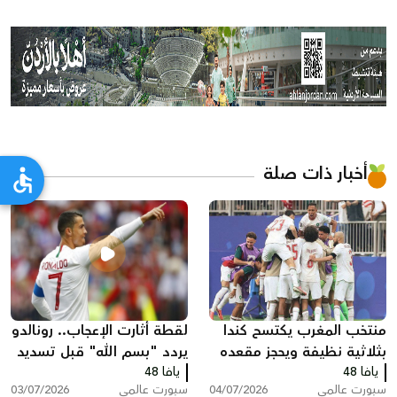
أخبار ذات صلة
منتخب المغرب يكتسح كندا
لقطة أثارت الإعجاب.. رونالدو
بثلاثية نظيفة ويحجز مقعده
يردد "بسم الله" قبل تسديد
يافا 48
في ربع النهائي
يافا 48
ركلة جزاء للبرتغال
سبورت عالمي
04/07/2026
سبورت عالمي
03/07/2026