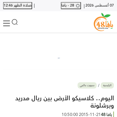
|
07 أغسطس 2026
28 - يافا
صلاة الظهر 12:46
|
الرئيسية
أخبار محلية
أخبار يافا
SHORTS
أخبار اللد والرملة
نكبة يافا 48
بيع وشراء
الرئيسية
سبورت عالمي
أخبار القدس
وفيات
اليوم.. كلاسيكو الأرض بين ريال مدريد
المزيد
وبرشلونة
ارسل خبر
يافا 48
2015-11-21 10:50:00