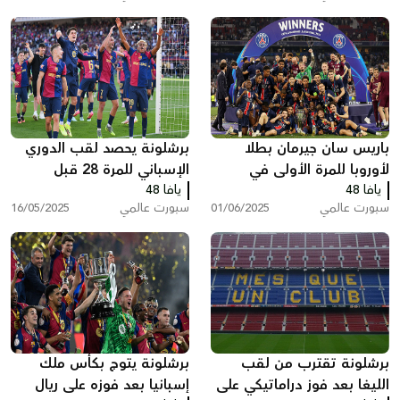
باريس سان جيرمان بطلا
برشلونة يحصد لقب الدوري
لأوروبا للمرة الأولى في
الإسباني للمرة 28 قبل
يافا 48
مسيرته
يافا 48
جولتين من الختام
سبورت عالمي
01/06/2025
سبورت عالمي
16/05/2025
برشلونة تقترب من لقب
برشلونة يتوج بكأس ملك
الليغا بعد فوز دراماتيكي على
إسبانيا بعد فوزه على ريال