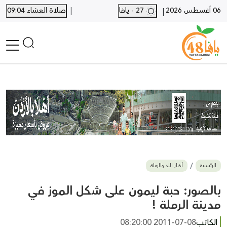
|
06 أغسطس 2026
27 - يافا
صلاة العشاء 09:04
|
الرئيسية
أخبار محلية
أخبار يافا
SHORTS
أخبار اللد والرملة
نكبة يافا 48
بيع وشراء
الرئيسية
أخبار اللد والرملة
أخبار القدس
وفيات
بالصور: حبة ليمون على شكل الموز في
المزيد
مدينة الرملة !
ارسل خبر
الكاتب
2011-07-08 08:20:00