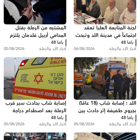
لجنة المتابعة العليا تعقد
المشتبه من الرملة بقتل
اجتماعاً في مدينة اللد وتبحث
المحامي أربيل فلدمان يلتزم
يافا 48
ملفات الجريمة والعنف
يافا 48
الصمت في التحقيق ويقول:
أخبار اللد والرملة
06/08/2026
أخبار اللد والرملة
05/08/2026
"أنا مريض نفسيًا"
اللد : إصابة شاب (18 عامًا)
إصابة شاب بحادث سير قرب
بجروح طفيفة إثر حادث بين
الرملة بعد اصطدام دراجة
يافا 48
مركبة وشاحنة سحب
يافا 48
نارية بسيارة
أخبار اللد والرملة
05/08/2026
أخبار اللد والرملة
05/08/2026