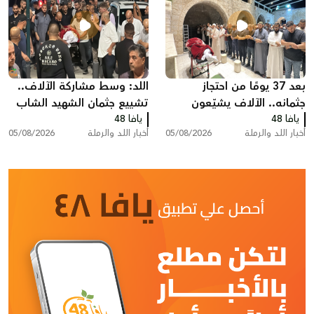
بعد 37 يومًا من احتجاز
اللد: وسط مشاركة الآلاف..
جثمانه.. الآلاف يشيّعون
تشييع جثمان الشهيد الشاب
يافا 48
المغدور سامي أحمد
يافا 48
سامي جعصوص
أخبار اللد والرملة
05/08/2026
أخبار اللد والرملة
05/08/2026
جعصوص في اللد