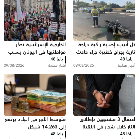
تل أبيب: إصابة راكبة دراجة
الخارجية الإسرائيلية تحذّر
نارية بجراح خطيرة جراء حادث
مواطنيها في اليونان بسبب
يافا 48
طرق
يافا 48
مظاهرات دعم لغزة
أخبار محلية
09/08/2026
أخبار محلية
09/08/2026
اعتقال 3 مشتبهين بإطلاق
متوسط الأجر في البلاد يرتفع
النار خلال شجار في اللقية
إلى 14,263 شيكل
يافا 48
يافا 48