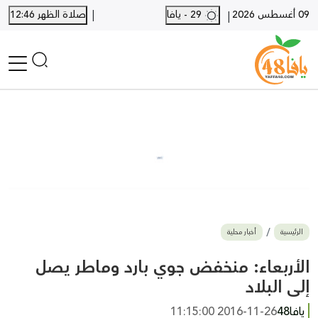
|
09 أغسطس 2026
29 - يافا
صلاة الظهر 12:46
|
الرئيسية
أخبار محلية
أخبار يافا
SHORTS
أخبار اللد والرملة
نكبة يافا 48
بيع وشراء
الرئيسية
أخبار محلية
أخبار القدس
وفيات
الأربعاء: منخفض جوي بارد وماطر يصل
المزيد
إلى البلاد
ارسل خبر
يافا48
2016-11-26 11:15:00