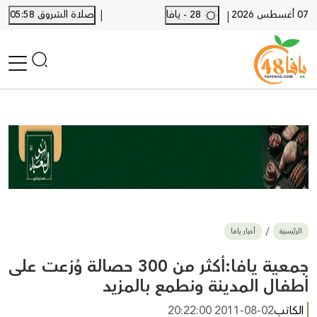
|
07 أغسطس 2026
28 - يافا
صلاة الشروق 05:58
|
الرئيسية
أخبار محلية
أخبار يافا
SHORTS
أخبار اللد والرملة
نكبة يافا 48
بيع وشراء
الرئيسية
أخبار يافا
أخبار القدس
وفيات
جمعية يافا:أكثر من 300 حصالة وُزعت على
المزيد
أطفال المدينة ونطمع بالمزيد
ارسل خبر
الكاتب
2011-08-02 20:22:00