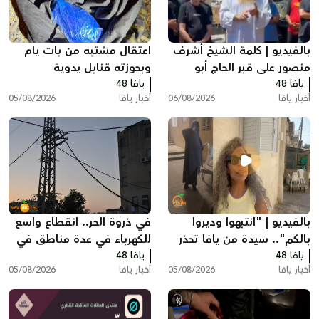
بالفيديو | كلمة الشيخ أشرف
اعتقال مشتبه من بات يام
منصور على قبر الحاج أبو
وبحوزته قنابل يدوية
يافا 48
العبد أبو شهاب
يافا 48
أخبار يافا
06/08/2026
أخبار يافا
05/08/2026
بالفيديو | "انتبهوا وديروا
في ذروة الحر.. انقطاع واسع
بالكم".. سيدة من يافا تحذر
للكهرباء في عدة مناطق في
يافا 48
الأهالي بعد حادثة مريبة أمام
يافا 48
يافا وتل ابيب
أخبار يافا
05/08/2026
أخبار يافا
05/08/2026
منزلها