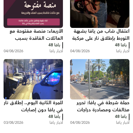
اعتقال شاب من يافا بشبهة
الأربعاء: منصة مفتوحة مع
التورط بإطلاق نار على مركبة
العائلات الفاقدة بسبب
يافا 48
مركونة
يافا 48
العنف والجريمة في يافا
أخبار يافا
04/08/2026
أخبار يافا
04/08/2026
حملة شرطة في يافا: تحرير
للمرة الثانية اليوم.. إطلاق نار
مخالفات ومصادرة دراجات
في يافا دون إصابات
يافا 48
كهربائية
يافا 48
والشرطة تحقق
أخبار يافا
04/08/2026
أخبار يافا
03/08/2026