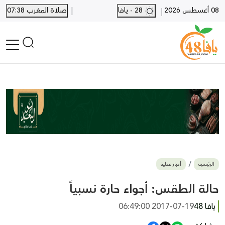
|
08 أغسطس 2026
28 - يافا
صلاة المغرب 07:38
|
الرئيسية
أخبار محلية
أخبار يافا
SHORTS
أخبار اللد والرملة
نكبة يافا 48
بيع وشراء
الرئيسية
أخبار محلية
أخبار القدس
وفيات
حالة الطقس: أجواء حارة نسبياً
المزيد
يافا 48
2017-07-19 06:49:00
ارسل خبر