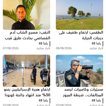
الطقس: ارتفاع طفيف على
النقب: مصرع الشاب آدم
درجات الحرارة
القصاصي بحادث طرق قرب
يافا 48
حورة
يافا 48
أخبار محلية
08/08/2026
أخبار محلية
07/08/2026
مسيّرات وكاميرات لرصد
ارتفاع هجرة الإسرائيليين بنحو
المخالفات.. شرطة المرور
50% منذ انتهاء جائحة كورونا
يافا 48
تكثف حملاتها على الطرق
يافا 48
وخسائر ضريبية بمليارات
أخبار محلية
07/08/2026
أخبار محلية
07/08/2026