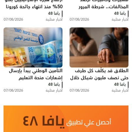
المخالفات.. شرطة المرور
50% منذ انتهاء جائحة كورونا
يافا 48
تكثف حملاتها على الطرق
يافا 48
وخسائر ضريبية بمليارات
أخبار محلية
07/08/2026
أخبار محلية
07/08/2026
الشواكل
الطلاق قد يكلّف كل طرف
التأمين الوطني يبدأ بإرسال
حتى نصف مليون شيكل خلال
إشعارات منحة التعليم
يافا 48
عام واحد في البلاد
يافا 48
أخبار محلية
07/08/2026
أخبار محلية
07/08/2026