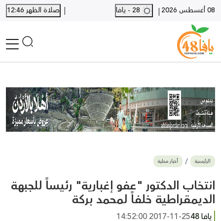
|
08 أغسطس 2026
28 - يافا
صلاة الظهر 12:46
|
الرئيسية
أخبار محلية
أخبار يافا
SHORTS
أخبار اللد والرملة
نكبة يافا 48
بيع وشراء
الرئيسية
أخبار محلية
أخبار القدس
وفيات
انتخاب الدكتور "عفو إغبارية" رئيساً للجبهة
المزيد
الديمقراطية خلفاً لمحمد بركة
ارسل خبر
يافا 48
2017-11-25 14:52:00