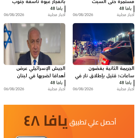
مستمرة حتى السبت
بانفجار عبوة ناسفة جنوب
يافا 48
لبنان
يافا 48
أخبار محلية
06/08/2026
أخبار محلية
06/08/2026
الجريمة الثانية بغضون
الجيش الإسرائيلي عرض
ساعات: قتيل بإطلاق نار في
أهدافا لضربها في لبنان
يافا 48
المقيبلة
يافا 48
ونتنياهو أوقف تنفيذها
أخبار محلية
06/08/2026
أخبار محلية
06/08/2026
خشية الانتقادات الأميركية