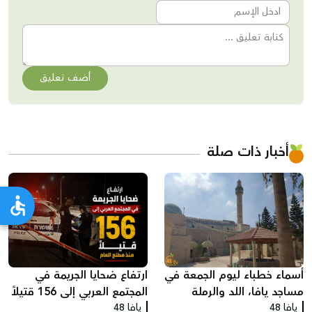
أضف تعليق
أخبار ذات صلة
أسماء خطباء ليوم الجمعة في
ارتفاع ضحايا الجريمة في
مساجد يافا، اللد والرملة
المجتمع العربي إلى 156 قتيلاً
يافا 48
يافا 48
منذ مطلع العام