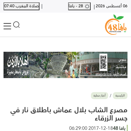
|
06 أغسطس 2026
28 - يافا
صلاة المغرب 07:40
|
الرئيسية
أخبار محلية
أخبار يافا
SHORTS
أخبار اللد والرملة
نكبة يافا 48
بيع وشراء
الرئيسية
أخبار محلية
أخبار القدس
وفيات
مصرع الشاب بلال عماش باطلاق نار في
المزيد
جسر الزرقاء
ارسل خبر
يافا 48
2017-12-18 06:29:00