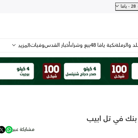
28 - يافا
للد والرملة
نكبة يافا 48
بيع وشراء
أخبار القدس
وفيات
المزيد
 بنك في تل ابيب
مشاركة عبر