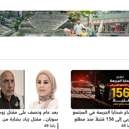
اع ضحايا الجريمة في المجتمع
بعد عام ونصف على مقتل زوج
العربي إلى 156 قتيلاً منذ مطلع
سوزان.. مقتل زياد بشارة من
 48
م
يافا 48
الطيرة في الطيبة