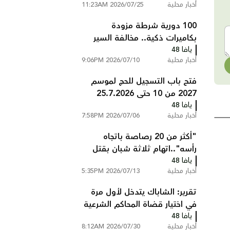
أخبار محلية
2026/07/25 11:23AM
100 دورية شرطة مزودة
بكاميرات ذكية.. مخالفة السير
يافا 48
تصلك إلى المنزل دون أن تتوقف
أخبار محلية
2026/07/10 9:06PM
فتح باب التسجيل للحج لموسم
2027 من 10 حتى 25.7.2026
يافا 48
أخبار محلية
2026/07/06 7:58PM
"أكثر من 20 رصاصة باتجاه
رأسه"..اتهام ثلاثة شبان بقتل
يافا 48
عبد السلام ابو عصب من
أخبار محلية
2026/07/13 5:35PM
شعفاط
تقرير: الشاباك يتدخل لأول مرة
في اختيار قضاة المحاكم الشرعية
يافا 48
ويستبعد مرشحين
أخبار محلية
2026/07/30 8:12AM