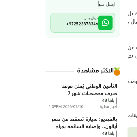
ارسل خبراً
 تل
جوال رقم
ل ،
+972523878346
 عن
 تم
الاكثر مشاهدة
5 عاما ، وسيتم عرضه
التأمين الوطني يُعلن موعد
صرف مخصصات شهر 7
يافا 48
أخبار محلية
2026/07/10 1:39PM
بالفيديو: سيارة تسقط من جسر
أيالون.. وإصابة السائقة بجراح
يافا 48
خطيرة