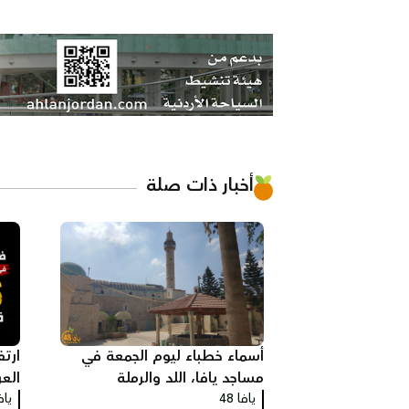
أخبار ذات صلة
أسماء خطباء ليوم الجمعة في
ارتف
مساجد يافا، اللد والرملة
يافا 48
يافا
العا