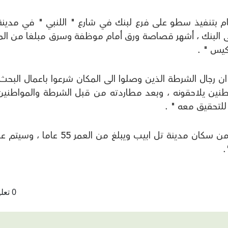
م بتنفيذ سطو على فرع لبنك في شارع " اللنبي " في مدينة
لى البنك ، أشهر قصاصة ورق أمام موظفة وسرق مبلغا من الما
كيس " .
ان رجال الشرطة الذين وصلوا الى المكان شرعوا باعمال البحث
طنين يلاحقونه ، وبعد مطاردته من قبل الشرطة والمواطنين
لتحقيق معه " .
وأضاف " ان المشتبه بتنفيذ السطو هو من سكان مدينة تل ابيب ويبلغ من العمر 5
.
0 تعليقات