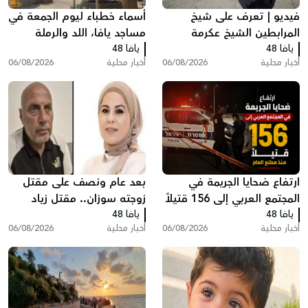
فيديو | تعرف على شيخ
أسماء خطباء ليوم الجمعة في
المرابطين الشيخ عكرمة
مساجد يافا، اللد والرملة
يافا 48
صبري
يافا 48
أخبار محلية
06/08/2026
أخبار محلية
06/08/2026
ارتفاع ضحايا الجريمة في
بعد عام ونصف على مقتل
المجتمع العربي إلى 156 قتيلاً
زوجته سوزان.. مقتل زياد
يافا 48
منذ مطلع العام
يافا 48
بشارة من الطيرة في الطيبة
أخبار محلية
06/08/2026
أخبار محلية
06/08/2026