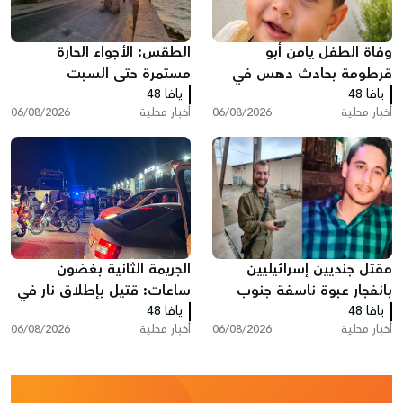
وفاة الطفل يامن أبو
الطقس: الأجواء الحارة
قرطومة بحادث دهس في
مستمرة حتى السبت
يافا 48
عرعرة
يافا 48
أخبار محلية
06/08/2026
أخبار محلية
06/08/2026
مقتل جنديين إسرائيليين
الجريمة الثانية بغضون
بانفجار عبوة ناسفة جنوب
ساعات: قتيل بإطلاق نار في
لبنان
يافا 48
يافا 48
المقيبلة
أخبار محلية
06/08/2026
أخبار محلية
06/08/2026