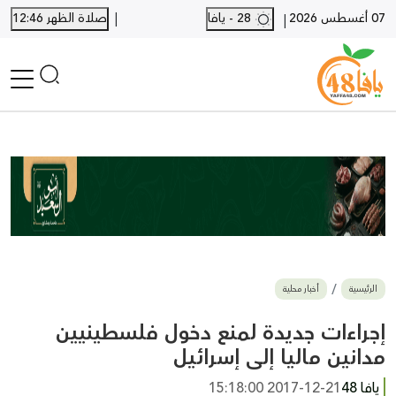
|
07 أغسطس 2026
28 - يافا
صلاة الظهر 12:46
|
الرئيسية
أخبار محلية
أخبار يافا
SHORTS
أخبار اللد والرملة
نكبة يافا 48
بيع وشراء
الرئيسية
أخبار محلية
أخبار القدس
وفيات
إجراءات جديدة لمنع دخول فلسطينيين
المزيد
مدانين ماليا إلى إسرائيل
ارسل خبر
يافا 48
2017-12-21 15:18:00