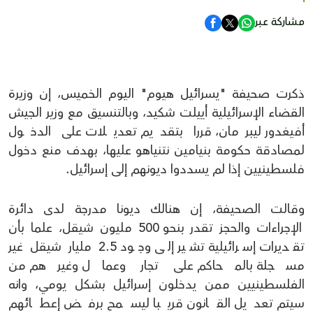
مشاركة عبر
ذكرت صحيفة "يسرائيل هيوم" اليوم الخميس، إن وزيرة
القضاء الإسرائيلية أييلت شكيد، وبالتنسيق مع وزير الجيش
أفيغدور ليبرمان، قررا بتقديم تعديلات على الدخول
لمصادقة حكومة بنيامين نتنياهو عليها، بهدف منع دخول
فلسطينيين إذا لم يسددوا ديونهم إلى إسرائيل.
وقالت الصحيفة، إن هنالك ديونا مدرجة لدى دائرة
الإجراءات والحجز تقدر بنحو 500 مليون شيقل، علما بأن
تقديرات إسرائيلية تشير إلى وجود 2.5 مليار شيقل غير
مسجلة بالمحاكم على تجار وعمال وغيرهم من
الفلسطينيين ممن يدخلون إسرائيل بشكل يومي، وانه
سيتم تعديل القانون قريبا ليسمح برفض إعطائهم