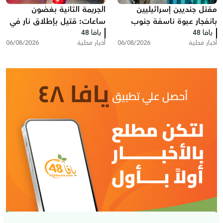
مقتل جنديين إسرائيليين
الجريمة الثانية بغضون
بانفجار عبوة ناسفة جنوب
ساعات: قتيل بإطلاق نار في
لبنان
يافا 48
يافا 48
المقيبلة
أخبار محلية
06/08/2026
أخبار محلية
06/08/2026