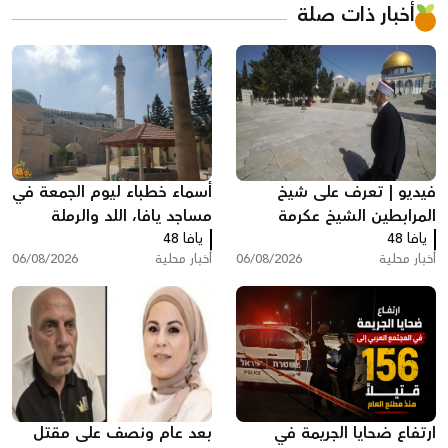
أخبار ذات صلة
فيديو | تعرف على شيخ
أسماء خطباء ليوم الجمعة في
المرابطين الشيخ عكرمة
مساجد يافا، اللد والرملة
يافا 48
صبري
يافا 48
أخبار محلية
06/08/2026
أخبار محلية
06/08/2026
ارتفاع ضحايا الجريمة في
بعد عام ونصف على مقتل