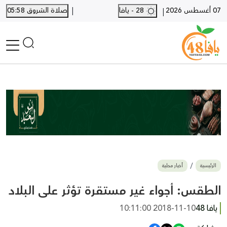
|
07 أغسطس 2026
28 - يافا
صلاة الشروق 05:58
|
الرئيسية
أخبار محلية
أخبار يافا
SHORTS
أخبار اللد والرملة
نكبة يافا 48
بيع وشراء
الرئيسية
أخبار محلية
أخبار القدس
وفيات
الطقس: أجواء غير مستقرة تؤثر على البلاد
المزيد
يافا 48
2018-11-10 10:11:00
ارسل خبر