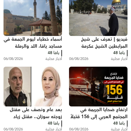
فيديو | تعرف على شيخ
أسماء خطباء ليوم الجمعة في
المرابطين الشيخ عكرمة
مساجد يافا، اللد والرملة
يافا 48
صبري
يافا 48
أخبار محلية
06/08/2026
أخبار محلية
06/08/2026
ارتفاع ضحايا الجريمة في
بعد عام ونصف على مقتل
المجتمع العربي إلى 156 قتيلاً
زوجته سوزان.. مقتل زياد
يافا 48
منذ مطلع العام
يافا 48
بشارة من الطيرة في الطيبة
أخبار محلية
06/08/2026
أخبار محلية
06/08/2026