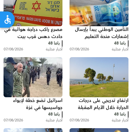
التأمين الوطني يبدأ بإرسال
مصرع راكب دراجة هوائية في
إشعارات منحة التعليم
حادث دهس قرب بيت
يافا 48
يافا 48
شيمش
أخبار محلية
07/08/2026
أخبار محلية
07/08/2026
ارتفاع تدريجي على درجات
اسرائيل تضع خطة لإيواء
الحرارة خلال الأيام المقبلة
جواسيسها في غزة
يافا 48
يافا 48
أخبار محلية
07/08/2026
أخبار محلية
07/08/2026