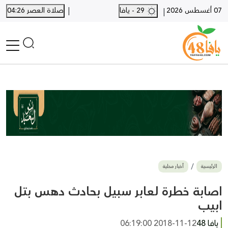
|
07 أغسطس 2026
29 - يافا
صلاة العصر 04:26
|
الرئيسية
أخبار محلية
أخبار يافا
SHORTS
أخبار اللد والرملة
نكبة يافا 48
بيع وشراء
الرئيسية
أخبار محلية
أخبار القدس
وفيات
اصابة خطرة لعابر سبيل بحادث دهس بتل
المزيد
ابيب
ارسل خبر
يافا 48
2018-11-12 06:19:00