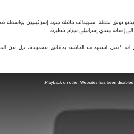
و يوثق لحظة استهداف حافلة جنود إسرائيليين بواسطة قذ
ى إصابة جندي إسرائيلي بجراح خطيرة.
انه "قبل استهداف الحافلة بدقائق معدودة، نزل من الحا
Playback on other Websites has been disabled 