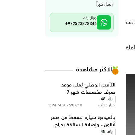
ارسل خبراً
جوال رقم
يفة
+972523878346
فلة
الاكثر مشاهدة
التأمين الوطني يُعلن موعد
صرف مخصصات شهر 7
يافا 48
أخبار محلية
2026/07/10 1:39PM
بالفيديو: سيارة تسقط من جسر
أيالون.. وإصابة السائقة بجراح
يافا 48
خطيرة