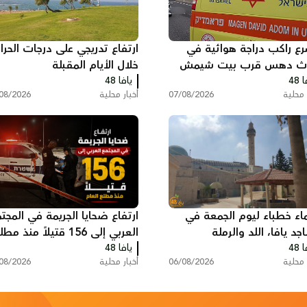
ع راكب دراجة هوائية في
ارتفاع تدريجي على درجات الحرار
ث دهس قرب بيت شيمش
خلال الأيام المقبلة
 48
يافا 48
 محلية
07/08/2026
أخبار محلية
08/2026
اء خطباء ليوم الجمعة في
ارتفاع ضحايا الجريمة في المجت
د يافا، اللد والرملة
العربي إلى 156 قتيلاً منذ مط
 48
يافا 48
العام
 محلية
06/08/2026
أخبار محلية
08/2026