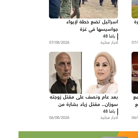
ة
اسرائيل تضع خطة لإيواء
جواسيسها في غزة
يافا 48
07/
أخبار محلية
07/08/2026
مع
بعد عام ونصف على مقتل زوجته
لع
سوزان.. مقتل زياد بشارة من
يافا 48
الطيرة في الطيبة
06/
أخبار محلية
06/08/2026