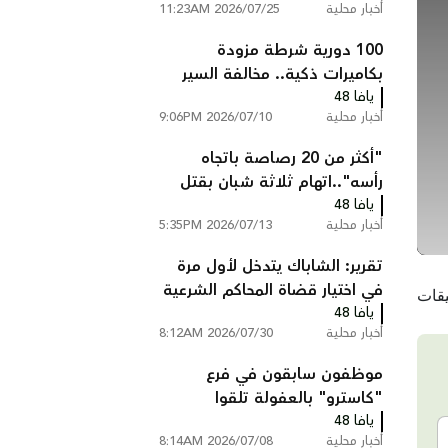
أخبار محلية
2026/07/25 11:23AM
100 دورية شرطة مزودة
بكاميرات ذكية.. مخالفة السير
يافا 48
تصلك إلى المنزل دون أن تتوقف
أخبار محلية
2026/07/10 9:06PM
"أكثر من 20 رصاصة باتجاه
رأسه"..اتهام ثلاثة شبان بقتل
يافا 48
عبد السلام ابو عصب من
أخبار محلية
2026/07/13 5:35PM
شعفاط
تقرير: الشاباك يتدخل لأول مرة
في اختيار قضاة المحاكم الشرعية
يافا 48
ويستبعد مرشحين
أخبار محلية
2026/07/30 8:12AM
موظفون سابقون في فرع
"كاسترو" بالعفولة تلقوا
يافا 48
تعليمات بالتحدث بالعبرية فقط
أخبار محلية
2026/07/08 8:14AM
داخل المتجر