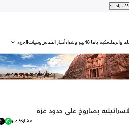
فا
للد والرملة
نكبة يافا 48
بيع وشراء
أخبار القدس
وفيات
المزيد
اسرائيلية بصاروخ على حدود غزة
مشاركة عبر