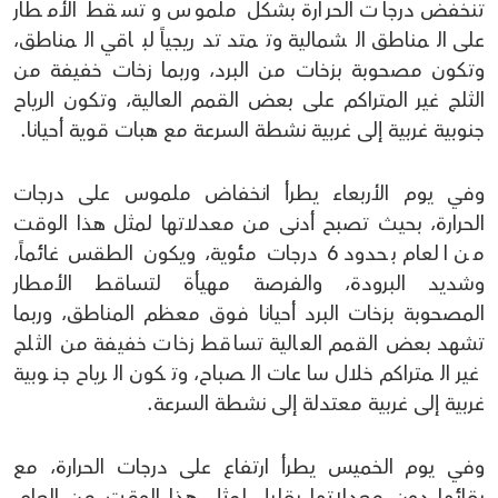
تنخفض درجات الحرارة بشكل ملموس و تسقط الأمطار
على المناطق الشمالية وتمتد تدريجياً لباقي المناطق،
وتكون مصحوبة بزخات من البرد، وربما زخات خفيفة من
الثلج غير المتراكم على بعض القمم العالية، وتكون الرياح
جنوبية غربية إلى غربية نشطة السرعة مع هبات قوية أحيانا.
وفي يوم الأربعاء يطرأ انخفاض ملموس على درجات
الحرارة، بحيث تصبح أدنى من معدلاتها لمثل هذا الوقت
من العام بحدود 6 درجات مئوية، ويكون الطقس غائماً،
وشديد البرودة، والفرصة مهيأة لتساقط الأمطار
المصحوبة بزخات البرد أحيانا فوق معظم المناطق، وربما
تشهد بعض القمم العالية تساقط زخات خفيفة من الثلج
غير المتراكم خلال ساعات الصباح، وتكون الرياح جنوبية
غربية إلى غربية معتدلة إلى نشطة السرعة.
وفي يوم الخميس يطرأ ارتفاع على درجات الحرارة، مع
بقائها دون معدلاتها بقليل لمثل هذا الوقت من العام،