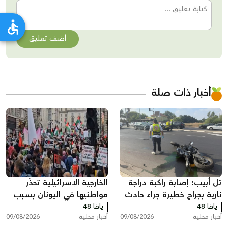
أضف تعليق
أخبار ذات صلة
تل أبيب: إصابة راكبة دراجة
الخارجية الإسرائيلية تحذّر
نارية بجراح خطيرة جراء حادث
مواطنيها في اليونان بسبب
يافا 48
طرق
يافا 48
مظاهرات دعم لغزة
أخبار محلية
09/08/2026
أخبار محلية
09/08/2026