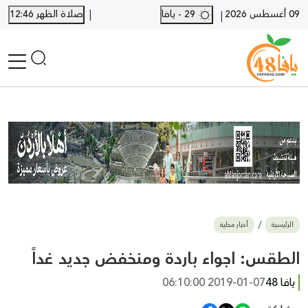
|
09 أغسطس 2026
29 - يافا
صلاة الظهر 12:46
|
الرئيسية
أخبار محلية
أخبار يافا
SHORTS
أخبار اللد والرملة
نكبة يافا 48
بيع وشراء
الرئيسية
أخبار محلية
أخبار القدس
وفيات
الطقس: اجواء باردة ومنخفض جديد غداً
المزيد
يافا 48
2019-01-07 06:10:00
ارسل خبر