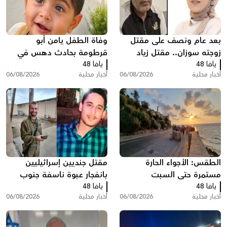
بعد عام ونصف على مقتل
وفاة الطفل يامن أبو
زوجته سوزان.. مقتل زياد
قرطومة بحادث دهس في
يافا 48
بشارة من الطيرة في الطيبة
يافا 48
عرعرة
أخبار محلية
06/08/2026
أخبار محلية
06/08/2026
الطقس: الأجواء الحارة
مقتل جنديين إسرائيليين
مستمرة حتى السبت
بانفجار عبوة ناسفة جنوب
يافا 48
لبنان
يافا 48
أخبار محلية
06/08/2026
أخبار محلية
06/08/2026