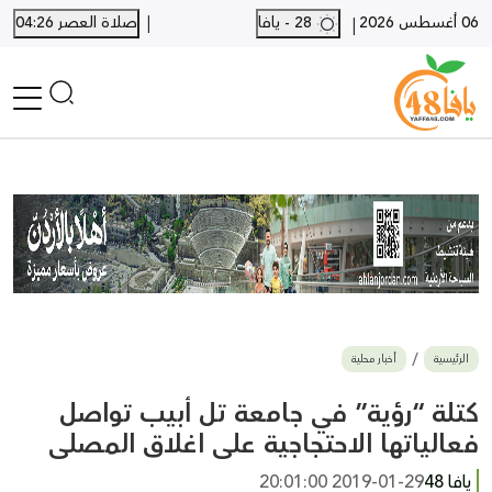
|
06 أغسطس 2026
28 - يافا
صلاة العصر 04:26
|
الرئيسية
أخبار محلية
أخبار يافا
SHORTS
أخبار اللد والرملة
نكبة يافا 48
بيع وشراء
الرئيسية
أخبار محلية
أخبار القدس
وفيات
كتلة “رؤية” في جامعة تل أبيب تواصل
المزيد
فعالياتها الاحتجاجية على اغلاق المصلى
ارسل خبر
يافا 48
2019-01-29 20:01:00