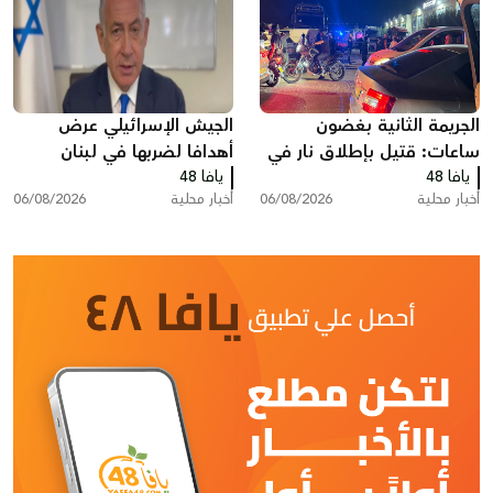
الجريمة الثانية بغضون
الجيش الإسرائيلي عرض
ساعات: قتيل بإطلاق نار في
أهدافا لضربها في لبنان
يافا 48
المقيبلة
يافا 48
ونتنياهو أوقف تنفيذها
أخبار محلية
06/08/2026
أخبار محلية
06/08/2026
خشية الانتقادات الأميركية