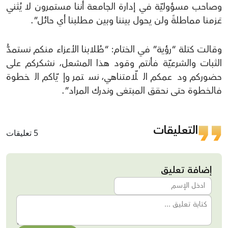
وصاحب مسؤوليّة في إدارة الجامعة أننا مستمرون لا يُثني
عَزمنا مماطلةً ولن يحول بيننا وبين مطلبنا أي حائل”.
وقالت كتلة “رؤية” في الختام: “طُلابنا الأعزاء منكم نستمدُّ
الثبات والشرعيّة فأنتم وقود هذا المشعل، نشكركم على
حضوركم ودعمكم اللّامتناهي، نستمر وإيّاكم الخطوة
فالخطوة حتى نحقق المبتغى وندرك المراد”.
التعليقات
5 تعليقات
إضافة تعليق