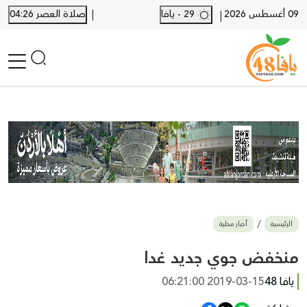
|
09 أغسطس 2026
29 - يافا
صلاة العصر 04:26
|
الرئيسية
أخبار محلية
أخبار يافا
SHORTS
أخبار اللد والرملة
نكبة يافا 48
بيع وشراء
الرئيسية
أخبار محلية
أخبار القدس
وفيات
منخفض جوي جديد غدا
المزيد
يافا 48
2019-03-15 06:21:00
ارسل خبر