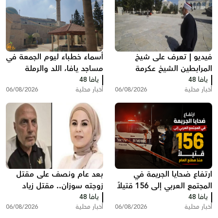
فيديو | تعرف على شيخ
أسماء خطباء ليوم الجمعة في
المرابطين الشيخ عكرمة
مساجد يافا، اللد والرملة
يافا 48
صبري
يافا 48
أخبار محلية
06/08/2026
أخبار محلية
06/08/2026
ارتفاع ضحايا الجريمة في
بعد عام ونصف على مقتل
المجتمع العربي إلى 156 قتيلاً
زوجته سوزان.. مقتل زياد
يافا 48
منذ مطلع العام
يافا 48
بشارة من الطيرة في الطيبة
أخبار محلية
06/08/2026
أخبار محلية
06/08/2026