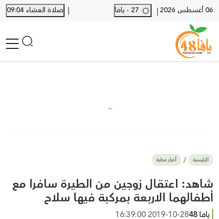
|
06 أغسطس 2026
27 - يافا
صلاة العشاء 09:04
|
الرئيسية
أخبار محلية
أخبار يافا
SHORTS
أخبار اللد والرملة
نكبة يافا 48
بيع وشراء
الرئيسية
أخبار محلية
أخبار القدس
وفيات
شاهد: اعتقال زوجين من الطيرة سافرا مع
المزيد
أطفالهما الاربعة بمركبة فيها سلاح
ارسل خبر
يافا 48
2019-10-28 16:39:00