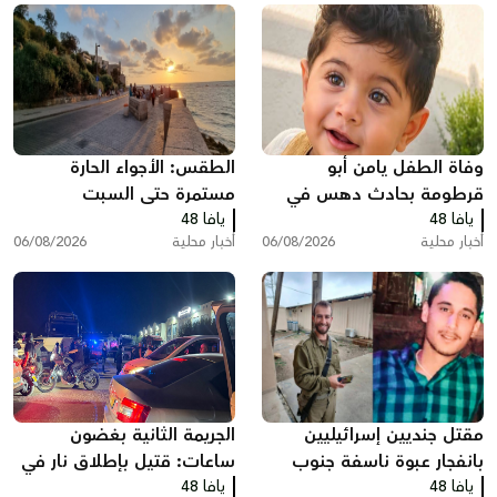
وفاة الطفل يامن أبو
الطقس: الأجواء الحارة
قرطومة بحادث دهس في
مستمرة حتى السبت
يافا 48
عرعرة
يافا 48
أخبار محلية
06/08/2026
أخبار محلية
06/08/2026
مقتل جنديين إسرائيليين
الجريمة الثانية بغضون
بانفجار عبوة ناسفة جنوب
ساعات: قتيل بإطلاق نار في
لبنان
يافا 48
يافا 48
المقيبلة