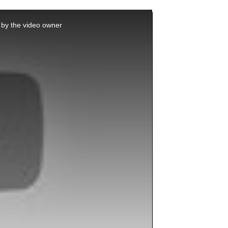
This
is
by the video owner.
a
modal
window.