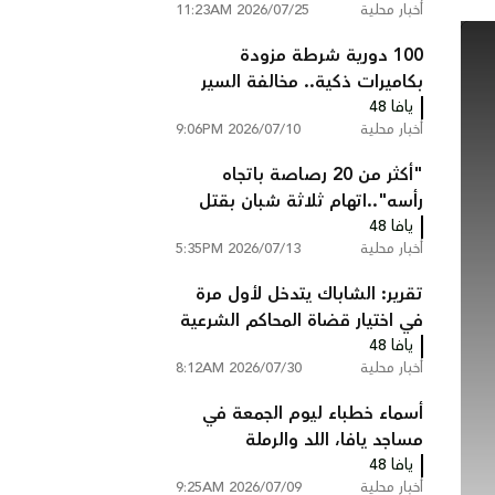
أخبار محلية
2026/07/25 11:23AM
100 دورية شرطة مزودة
بكاميرات ذكية.. مخالفة السير
يافا 48
تصلك إلى المنزل دون أن تتوقف
أخبار محلية
2026/07/10 9:06PM
"أكثر من 20 رصاصة باتجاه
رأسه"..اتهام ثلاثة شبان بقتل
يافا 48
عبد السلام ابو عصب من
أخبار محلية
2026/07/13 5:35PM
شعفاط
تقرير: الشاباك يتدخل لأول مرة
في اختيار قضاة المحاكم الشرعية
يافا 48
ويستبعد مرشحين
أخبار محلية
2026/07/30 8:12AM
أسماء خطباء ليوم الجمعة في
مساجد يافا، اللد والرملة
يافا 48
أخبار محلية
2026/07/09 9:25AM