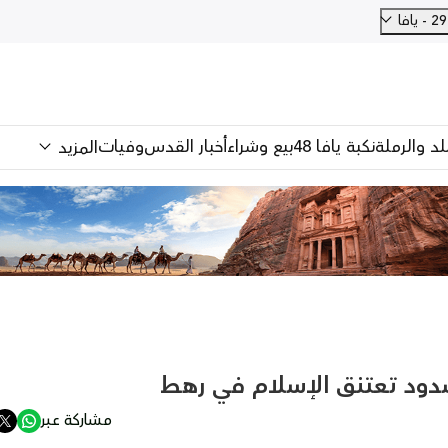
فا
للد والرملة
نكبة يافا 48
بيع وشراء
أخبار القدس
وفيات
المزيد
اشدود تعتنق الإسلام في رهط
مشاركة عبر