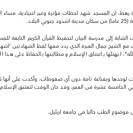
 رهط، ان المسجد شهد لحظات مؤثرة وغير اعتيادية، مساء ال
بلاد.
ابة إلى مدرسة البيان لتحفيظ القرآن الكريم التابعة للمس
مع الشيخ جمال العبرة الذي ردد معها لفظ الشهادتين ‘اشهد
له"، ليهنئها باعتناق الإسلام ومطالبتها بالحفاظ على هذا ال
ت لوحدها وبقناعة تامة دون أي ضغوطات، وأكدت على أنها ك
في الخامسة عشرة من العمر، وقد حان الوقت لتعتنق الإسلام
س موضوع الطب حاليا في جامعة اريئيل.