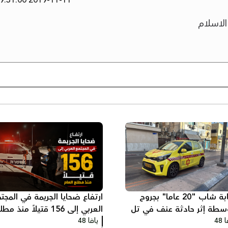
2019-11-11 19:31:00
الاسلام
إصابة شاب "20 عاما" بجروح
ارتفاع ضحايا الجريمة في المجت
سطة إثر حادثة عنف في تل
العربي إلى 156 قتيلاً منذ مط
ب
 48
يافا 48
العام