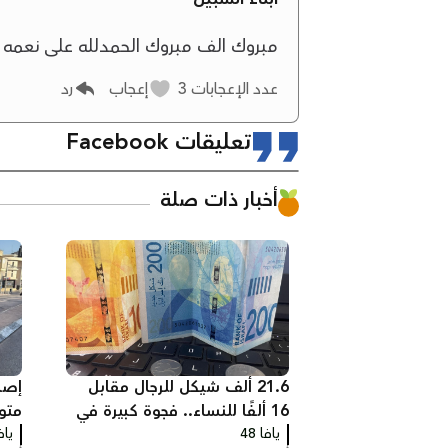
مبروك الف مبروك الحمدلله على نعمه 
عدد الإعجابات
3
إعجاب
رد
تعليقات Facebook
أخبار ذات صلة
21.6 ألف شيكل للرجال مقابل
16 ألفًا للنساء.. فجوة كبيرة في
متو
يافا 48
أجور القطاع العام
أبي
يافا