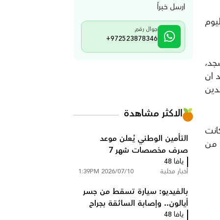
ارسل خبراً
يوم
جوال رقم
+972523878346
جد،
 ان
دين
الاكثر مشاهدة
انت
التأمين الوطني يُعلن موعد
 من
صرف مخصصات شهر 7
يافا 48
أخبار محلية
2026/07/10 1:39PM
بالفيديو: سيارة تسقط من جسر
أيالون.. وإصابة السائقة بجراح
يافا 48
خطيرة