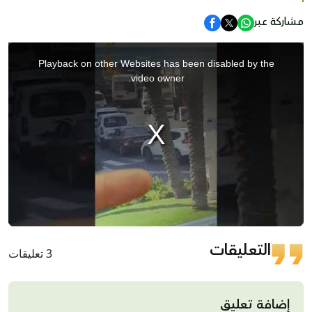
مشاركة عبر
This
is
Playback on other Websites has been disabled by the
a
video owner.
modal
window.
التعليقات
3 تعليقات
إضافة تعليق