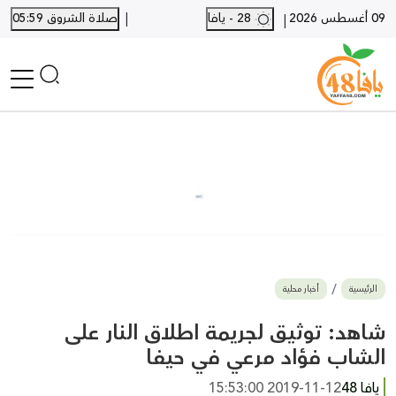
|
09 أغسطس 2026
28 - يافا
صلاة الشروق 05:59
|
الرئيسية
أخبار محلية
أخبار يافا
SHORTS
أخبار اللد والرملة
نكبة يافا 48
بيع وشراء
الرئيسية
أخبار محلية
أخبار القدس
وفيات
شاهد: توثيق لجريمة اطلاق النار على
المزيد
الشاب فؤاد مرعي في حيفا
ارسل خبر
يافا 48
2019-11-12 15:53:00