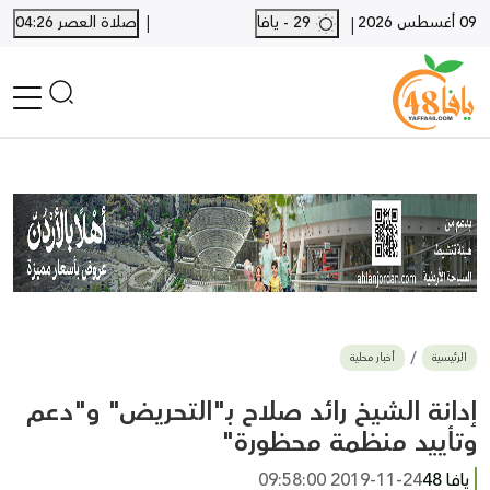
|
09 أغسطس 2026
29 - يافا
صلاة العصر 04:26
|
الرئيسية
أخبار محلية
أخبار يافا
SHORTS
أخبار اللد والرملة
نكبة يافا 48
بيع وشراء
الرئيسية
أخبار محلية
أخبار القدس
وفيات
إدانة الشيخ رائد صلاح بـ"التحريض" و"دعم
المزيد
وتأييد منظمة محظورة"
ارسل خبر
يافا 48
2019-11-24 09:58:00