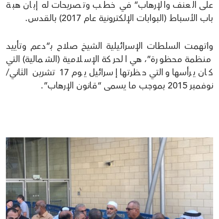
على العنف والإرهاب” في خطب وتصريحات له إبان هبة
باب الأسباط (البوابات الإلكترونية عام 2017) بالقدس.
واتهمت السلطات الإسرائيلية الشيخ صلاح بـ”دعم وتأييد
منظمة محظورة”، هي الحركة الإسلامية (الشمالية) التي
كان يرأسها والتي حظرتها إسرائيل يوم 17 تشرين الثاني/
نوفمبر 2015 بموجب ما يسمى “قانون الإرهاب”.