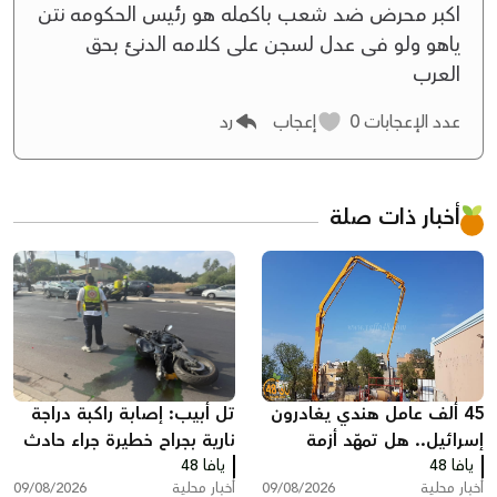
اكبر محرض ضد شعب باكمله هو رئيس الحكومه نتن
ياهو ولو فى عدل لسجن على كلامه الدنئ بحق
العرب
عدد الإعجابات
0
إعجاب
رد
أخبار ذات صلة
45 ألف عامل هندي يغادرون
تل أبيب: إصابة راكبة دراجة
إسرائيل.. هل تمهّد أزمة
نارية بجراح خطيرة جراء حادث
يافا 48
العمالة لعودة الفلسطينيين؟
يافا 48
طرق
أخبار محلية
09/08/2026
أخبار محلية
09/08/2026