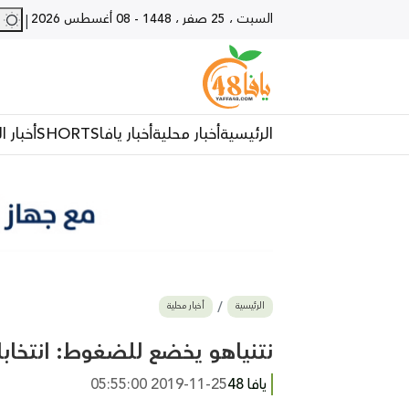
السبت ، 25 صفر ، 1448
-
08 أغسطس 2026
28 - يا
|
الرئيسية
أخبار محلية
أخبار يافا
SHORTS
أخبار ا
الرئيسية
أخبار محلية
نتنياهو يخضع للضغوط: انتخابا
يافا 48
2019-11-25 05:55:00