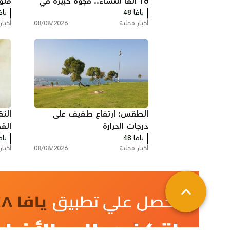
16 ألفًا للنساء.. فجوة كبيرة في
متو
يافا 48
أجور القطاع العام
أبي
يافا
أخبار محلية
08/08/2026
أخبار
الطقس: ارتفاع طفيف على
الن
درجات الحرارة
الق
يافا 48
حور
يافا
أخبار محلية
08/08/2026
أخبار