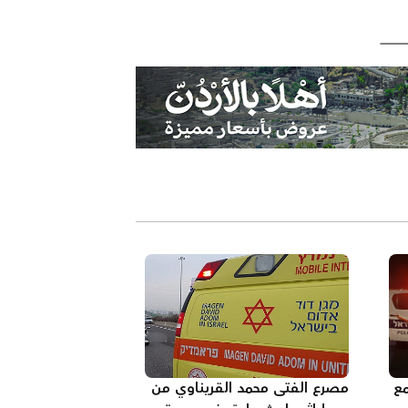
مع
مصرع الفتى محمد القريناوي من