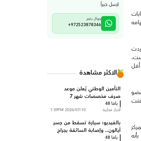
ارسل خبراً
ابات
جوال رقم
هامه
+972523878346
وردت
مُنحت للكنيست،
أقل
الاكثر مشاهدة
التأمين الوطني يُعلن موعد
عضو
صرف مخصصات شهر 7
فتت
يافا 48
أخبار محلية
2026/07/10 1:39PM
بالفيديو: سيارة تسقط من جسر
ركز
أيالون.. وإصابة السائقة بجراح
بأنه
يافا 48
خطيرة