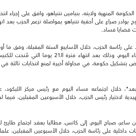
حكومة المنهية ولايته، بنيامين نتنياهو، وافق على إجراء انتخ
لوح بوادر صراع على أحقية نتنياهو بمواصلة تزعم الحزب بعد ات
اث قضايا فساد.
كود على رئاسة الحزب، خلال الأسابيع الستة المقبلة، وفق ما أ
القناة 12 الإسرائيلية، في تقرير نشر مساء اليوم، وذلك بعد انتهاء فترة الـ21 يوما التي 
يض بتشكيل حكومة، في محاولة أخيرة لمنع انتخابات ثالثة في 
تبعد"، خلال اجتماعه مساء اليوم مع رئيس مركز الليكود، 
يدية لاختيار رئيس الحزب، خلال الأسبوعين المقبلين، فيما ل
ساعر، صباح اليوم، إلى كاتس، مطالبا بعقد اجتماع طارئ لم
ات داخلية على رئاسة الحزب، خلال الأسبوعين المقبلين، علما 