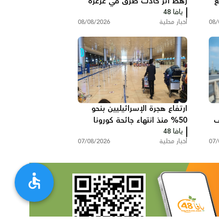
لع
رهط اثر حادث طرق في عرعرة
يافا 48
النقب
08/
أخبار محلية
08/08/2026
ارتفاع هجرة الإسرائيليين بنحو
ف
50% منذ انتهاء جائحة كورونا
يافا 48
وخسائر ضريبية بمليارات
07/
أخبار محلية
07/08/2026
الشواكل