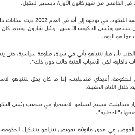
 له في الخامس من شهر كانون الأول/ ديسمبر المقبل.
وأشار ساعر، الذي يعتزم المنافسة على رئاسة الليكود، في توجهه إلى أنه في العام 002
ن نتنياهو ورئيس الحكومة الأسبق، أريئيل شارون، وفيما كان 
 عما هو اليوم.
ى تقديرات داخل الحزب بأن قرار نتنياهو يأتي في سياق مراوغة سياسية، حتى ي
خابات داخلية، لكن الأسباب الفنية حالت دون ذلك".
لحكومة، أفيحاي مندلبليت، إذا ما كان يحق لنتنياهو الاستم
 خلال الأيام المقبلة.
رار مندلبليت سيتيح لنتنياهو الاستمرار في منصب رئيس الحكو
فها بـ"الخطيرة".
خوض في مدى قانونيّة تفويض نتنياهو بتشكيل الحكومة، 