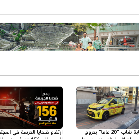
إصابة شاب "20 عاما" بجروح
ارتفاع ضحايا الجريمة في المجت