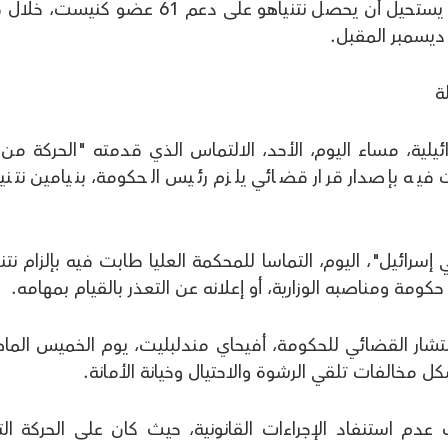
سيناريو من هذا القبيل يبدو مستبعدا، إذ يستحيل أن يحصل نتنياهو على دعم 61 عضو ك
ة
يلية، مساء اليوم، الأحد، الالتماس الذي قدمته "الحركة من 
فيه بإصدار قرار قضائي يلزم رئيس الحكومة، بنيامين نتنيا
ائيل"، اليوم، التماسا للمحكمة العليا طابت فيه بإلزام نتني
ومة ومناصبه الوزارية، أو إعلانه عن التعذر بالقيام بمهامه.
شار القضائي للحكومة، أفيحاي مندلبليت، يوم الخميس الما
ل مخالفات تلقي الرشوة والاحتيال وخيانة الأمانة.
دم استنفاد الإجراءات القانونية، حيث كان على الحركة الت