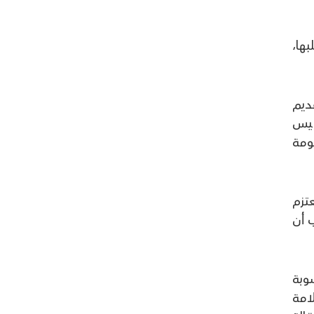
بها،
ديم
ئيس
كومة
تزم
 أن
وبة
امة