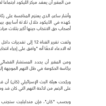
من المقرر أن يعقد مركز الليكود اجتماعا
كهذه في الليكود خلال ثلاثة أسابيع، بي
أصحاب حق الانتخاب حينها أكبر بثلاث مرات
ولفت تقرير القناة 12 إل
له الادعاء لاحقًا أنه "وافق على إجراء انت
ومن المقرر أن يحدد المستشار القضائي ل
برئاسة الحكومة في ظل التهم الموجهة إليه،
ورجّحت هيئة البث الإسرائيلي (كان) أن ق
على الرغم من لائحة التهم التي كان قد وص
وبحسب "كان"، فإن مندلبليت ستجنب ال