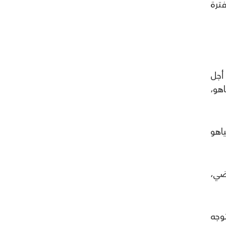
نيست، خلال فترة
أجل
هو،
اهو
ضي،
وجه