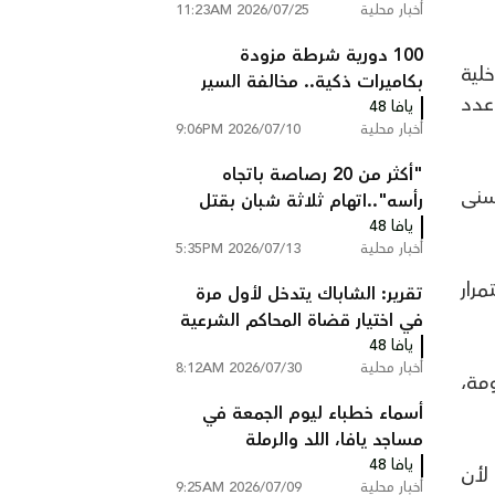
أخبار محلية
2026/07/25 11:23AM
100 دورية شرطة مزودة
2 جرت انتخابات داخلية
بكاميرات ذكية.. مخالفة السير
عدد
يافا 48
تصلك إلى المنزل دون أن تتوقف
أخبار محلية
2026/07/10 9:06PM
"أكثر من 20 رصاصة باتجاه
تسنى
رأسه"..اتهام ثلاثة شبان بقتل
يافا 48
عبد السلام ابو عصب من
أخبار محلية
2026/07/13 5:35PM
شعفاط
رار
تقرير: الشاباك يتدخل لأول مرة
في اختيار قضاة المحاكم الشرعية
يافا 48
ويستبعد مرشحين
أخبار محلية
2026/07/30 8:12AM
مة،
أسماء خطباء ليوم الجمعة في
مساجد يافا، اللد والرملة
يافا 48
لأن
أخبار محلية
2026/07/09 9:25AM