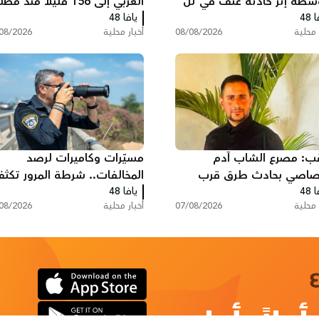
سطة إثر حادثة عنف في تل
العربي إلى 156 قتيلاً منذ مط
ب
 48
يافا 48
العام
 محلية
08/08/2026
أخبار محلية
08/2026
قب: مصرع الشاب آدم
مسيّرات وكاميرات لرصد
صاصي بحادث طرق قرب
المخالفات.. شرطة المرور تكث
ة
 48
يافا 48
حملاتها على الطرق
 محلية
07/08/2026
أخبار محلية
08/2026