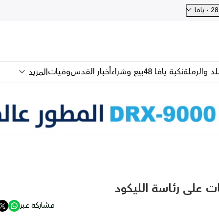
فا
للد والرملة
نكبة يافا 48
بيع وشراء
أخبار القدس
وفيات
المزيد
ت على رئاسة الليكود
مشاركة عبر