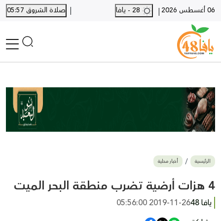
|
06 أغسطس 2026
28 - يافا
صلاة الشروق 05:57
|
الرئيسية
أخبار محلية
أخبار يافا
SHORTS
أخبار اللد والرملة
نكبة يافا 48
بيع وشراء
الرئيسية
أخبار محلية
أخبار القدس
وفيات
4 هزات أرضية تضرب منطقة البحر الميت
المزيد
يافا 48
2019-11-26 05:56:00
ارسل خبر