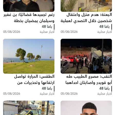
البعنة: هدم منزل واعتقال
رغم تجميدها قضائيًا: بن غفير
شخصين خلال التصدي لعملية
وسيلمان يمضيان بخطة
يافا 48
الهدم
يافا 48
إحاطة الأسرى بالتماسيح
أخبار محلية
05/08/2026
أخبار محلية
05/08/2026
النقب: مصرع الطبيب طه
الطقس: الحرارة تواصل
أبو قويدر واصابتان احداهما
ارتفاعها وتحذيرات من
يافا 48
خطرة بحادث طرق
يافا 48
التعرض للشمس
أخبار محلية
05/08/2026
أخبار محلية
05/08/2026