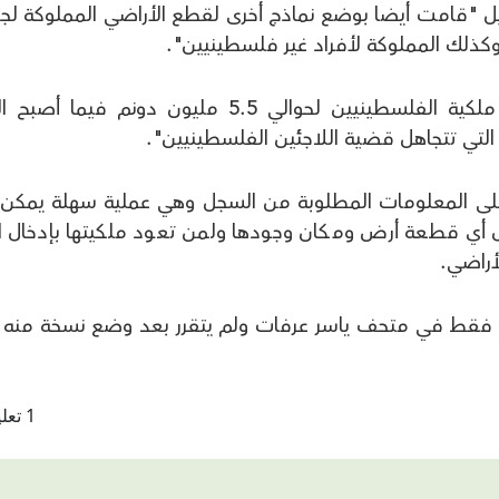
يل "قامت أيضا بوضع نماذج أخرى لقطع الأراضي المملوكة لج
كذلك المملوكة لأفراد غير فلسطينيين".
وقال القدوة "هذا السجل الذي يوضح ملكية الفلسطينيين لحوالي 5.5 مليون دونم فيما
التي تتجاهل قضية اللاجئين الفلسطينيين".
لى المعلومات المطلوبة من السجل وهي عملية سهلة يمكن
 أي قطعة أرض ومكان وجودها ولمن تعود ملكيتها بإدخال 
راضي.
ا فقط في متحف ياسر عرفات ولم يتقرر بعد وضع نسخة منه 
1 تعليقات