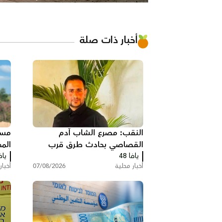
أخبار ذات صلة
النقب: مصرع الشاب آدم
مسي
القصاصي بحادث طرق قرب
الم
حورة
يافا 48
يافا
حمل
أخبار محلية
07/08/2026
أخبار