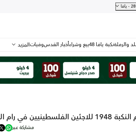
فا
للد والرملة
نكبة يافا 48
بيع وشراء
أخبار القدس
وفيات
المزيد
ين في رام الله
مشاركة عبر