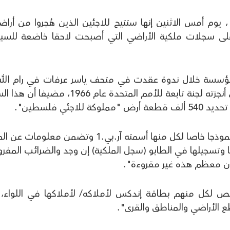
وم أمس الاثنين إنها ستتيح للاجئين الذين هُجروا من أراض
 النكبة 1948، الاطلاع على سجلات ملكية الأراضي التي أصبحت لاحقا خاضعة لل
مؤسسة خلال ندوة عقدت في متحف ياسر عرفات في رام الله 
تم الانتهاء من حوسبة سجل الأراضي الذي أنجزته لجنة تابعة للأمم المتحدة عام 1966، 
جئي فلسطين".
وقال القدوة إن اللجنة الأممية "وضعت نموذجا خاصا لكل منها أسمته آر.بي.1 وتضمن معلو
ا وتسجيلها في الطابو (سجل الملكية) إن وجد والضرائب المفر
كان معظم هذه غير مقروءة".
2 آلاف مالك خصص لكل منهم بطاقة إندكس لأملاكه/ لأملاكها في اللواء،
ع الأراضي والمناطق والقرى".