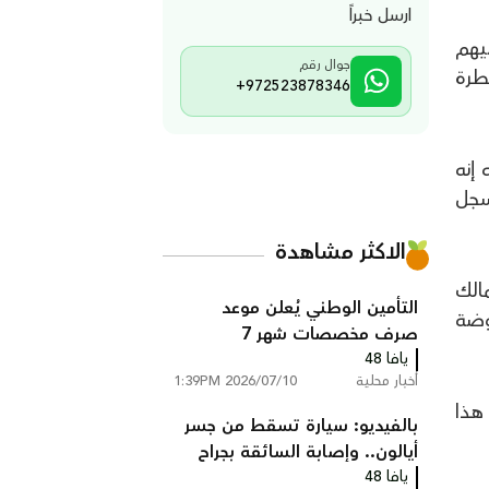
ارسل خبراً
يهم
جوال رقم
سيطرة
+972523878346
إنه
مضيفا أن هذا السجل
الاكثر مشاهدة
مات عن المالك
التأمين الوطني يُعلن موعد
وضة
صرف مخصصات شهر 7
يافا 48
أخبار محلية
2026/07/10 1:39PM
 هذا
بالفيديو: سيارة تسقط من جسر
أيالون.. وإصابة السائقة بجراح
يافا 48
خطيرة