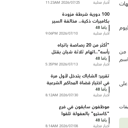
أخبار محلية
2026/07/25 11:23AM
هات
100 دورية شرطة مزودة
بكاميرات ذكية.. مخالفة السير
 أصبح اليوم
يافا 48
تصلك إلى المنزل دون أن تتوقف
أخبار محلية
2026/07/10 9:06PM
"أكثر من 20 رصاصة باتجاه
 من
رأسه"..اتهام ثلاثة شبان بقتل
يافا 48
عبد السلام ابو عصب من
اسم
أخبار محلية
2026/07/13 5:35PM
شعفاط
تقرير: الشاباك يتدخل لأول مرة
في اختيار قضاة المحاكم الشرعية
على
يافا 48
ويستبعد مرشحين
أخبار محلية
2026/07/30 8:12AM
موظفون سابقون في فرع
"كاسترو" بالعفولة تلقوا
يافا 48
تعليمات بالتحدث بالعبرية فقط
أخبار محلية
2026/07/08 8:14AM
داخل المتجر