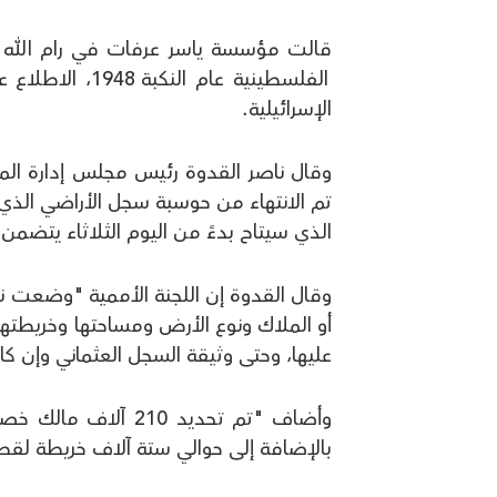
قالت مؤسسة ياسر عرفات في رام الله ، ي
الفلسطينية عام
الإسرائيلية.
وقال ناصر القدوة رئيس مجلس إدارة ال
الذي سيتاح بدءً من اليوم الثلاثاء يتضمن تحديد 540 ألف قطعة أرض "مملوكة للا
أو الملاك ونوع الأرض ومساحتها وخريطته
عليها، وحتى وثيقة السجل العثماني وإن 
وأضاف "تم تحديد 10
بالإضافة إلى حوالي ستة آلاف خريطة لقط