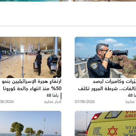
ّرات وكاميرات لرصد
ارتفاع هجرة الإسرائيليين بنحو
خالفات.. شرطة المرور تكثف
50% منذ انتهاء جائحة كورونا
 48
اتها على الطرق
يافا 48
وخسائر ضريبية بمليارات
 محلية
07/08/2026
أخبار محلية
08/2026
الشواكل