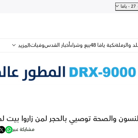
27 - يافا
للد والرملة
نكبة يافا 48
بيع وشراء
أخبار القدس
وفيات
المزيد
ون والصحة توصيي بالحجر لمن زاروا بيت ل
مشاركة عبر