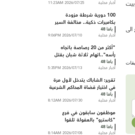
أخبار محلية
2026/07/25 11:23AM
بيت
100 دورية شرطة مزودة
بكاميرات ذكية.. مخالفة السير
 الى
يافا 48
تصلك إلى المنزل دون أن تتوقف
أخبار محلية
2026/07/10 9:06PM
"أكثر من 20 رصاصة باتجاه
رأسه"..اتهام ثلاثة شبان بقتل
يافا 48
عبد السلام ابو عصب من
أخبار محلية
2026/07/13 5:35PM
شعفاط
تقرير: الشاباك يتدخل لأول مرة
في اختيار قضاة المحاكم الشرعية
يافا 48
ويستبعد مرشحين
أخبار محلية
2026/07/30 8:12AM
موظفون سابقون في فرع
"كاسترو" بالعفولة تلقوا
يافا 48
تعليمات بالتحدث بالعبرية فقط
أخبار محلية
2026/07/08 8:14AM
داخل المتجر