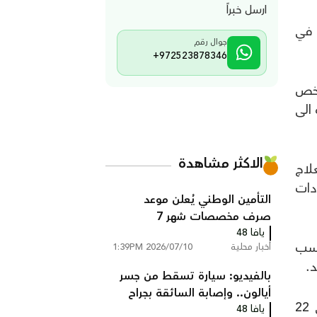
ارسل خبراً
يعمل في
جوال رقم
+972523878346
شخص
الى
الاكثر مشاهدة
لاج
دات
التأمين الوطني يُعلن موعد
صرف مخصصات شهر 7
يافا 48
حسب
أخبار محلية
2026/07/10 1:39PM
.
بالفيديو: سيارة تسقط من جسر
أيالون.. وإصابة السائقة بجراح
الى ذلك، وفي اعقاب انتشار فيروس كورونا في منطقة بيت لحم، ووصول عدد المصابين هناك الى 22
يافا 48
خطيرة