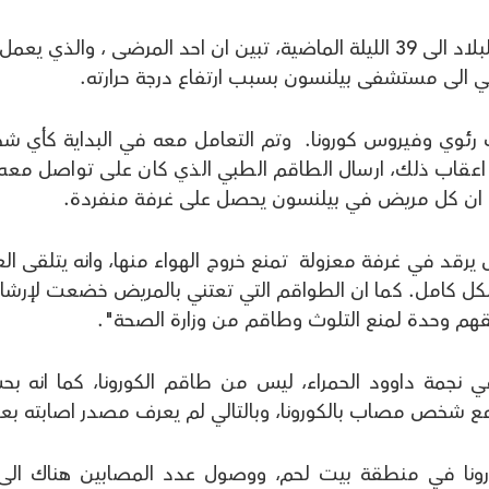
مع ارتفاع عدد مصابي فيروس كورنا في البلاد الى 39 الليلة الماضية، تبين ان احد المرضى ، والذي 
ي الى مستشفى بيلنسون بسبب ارتفاع درجة حرارته.
 رئوي وفيروس كورونا. وتم التعامل معه في البداية كأي 
قاب ذلك، ارسال الطاقم الطبي الذي كان على تواصل معه 
ان كل مريض في بيلنسون يحصل على غرفة منفردة.
رقد في غرفة معزولة تمنع خروج الهواء منها، وانه يتلقى الع
كل كامل. كما ان الطواقم التي تعتني بالمريض خضعت لإرشا
فقهم وحدة لمنع التلوث وطاقم من وزارة الصحة".
ي نجمة داوود الحمراء، ليس من طاقم الكورونا، كما انه ب
ع شخص مصاب بالكورونا، وبالتالي لم يعرف مصدر اصابته بعد