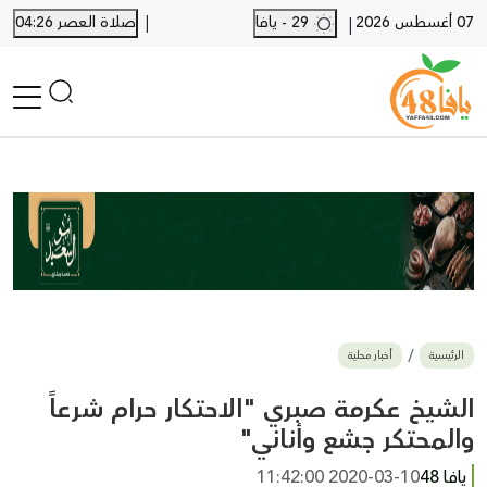
|
07 أغسطس 2026
29 - يافا
صلاة العصر 04:26
|
الرئيسية
أخبار محلية
أخبار يافا
SHORTS
أخبار اللد والرملة
نكبة يافا 48
بيع وشراء
الرئيسية
أخبار محلية
أخبار القدس
وفيات
الشيخ عكرمة صبري "الاحتكار حرام شرعاً
المزيد
والمحتكر جشع وأناني"
ارسل خبر
يافا 48
2020-03-10 11:42:00