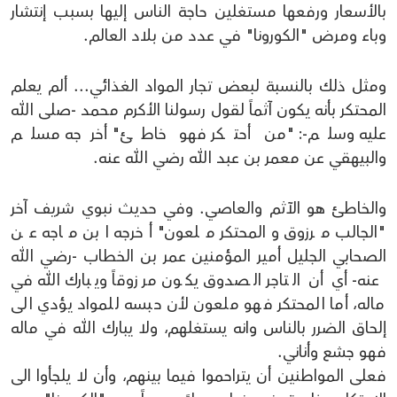
بالأسعار ورفعها مستغلين حاجة الناس إليها بسبب إنتشار
وباء ومرض "الكورونا" في عدد من بلاد العالم.
ومثل ذلك بالنسبة لبعض تجار المواد الغذائي... ألم يعلم
المحتكر بأنه يكون آثماً لقول رسولنا الأكرم محمد -صلى الله
عليه وسلم-: "من أحتكر فهو خاطئ" أخرجه مسلم
والبيهقي عن معمر بن عبد الله رضي الله عنه.
والخاطئ هو الآثم والعاصي. وفي حديث نبوي شريف آخر
"الجالب مرزوق والمحتكر ملعون" أخرجه ابن ماجه عن
الصحابي الجليل أمير المؤمنين عمر بن الخطاب -رضي الله
عنه- أي أن التاجر الصدوق يكون مرزوقاً ويبارك الله في
ماله، أما المحتكر فهو ملعون لأن حبسه للمواد يؤدي الى
إلحاق الضرر بالناس وانه يستغلهم، ولا يبارك الله في ماله
فهو جشع وأناني.
فعلى المواطنين أن يتراحموا فيما بينهم، وأن لا يلجأوا الى