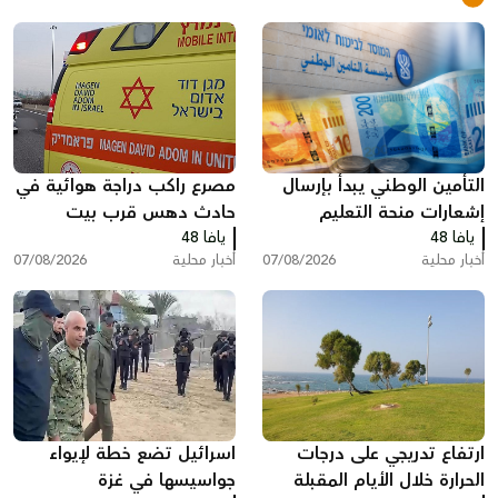
التأمين الوطني يبدأ بإرسال
مصرع راكب دراجة هوائية في
إشعارات منحة التعليم
حادث دهس قرب بيت
يافا 48
يافا 48
شيمش
أخبار محلية
07/08/2026
أخبار محلية
07/08/2026
ارتفاع تدريجي على درجات
اسرائيل تضع خطة لإيواء
الحرارة خلال الأيام المقبلة
جواسيسها في غزة