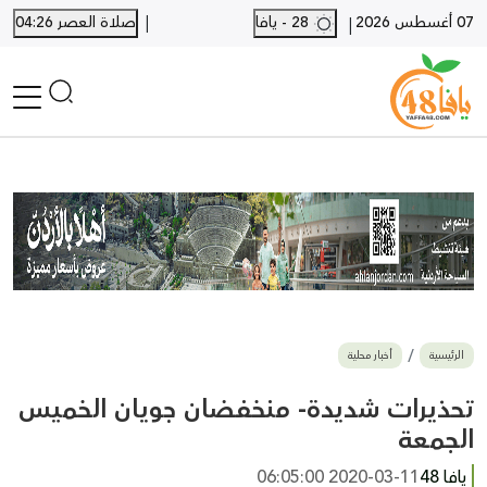
|
07 أغسطس 2026
28 - يافا
صلاة العصر 04:26
|
الرئيسية
أخبار محلية
أخبار يافا
SHORTS
أخبار اللد والرملة
نكبة يافا 48
بيع وشراء
الرئيسية
أخبار محلية
أخبار القدس
وفيات
تحذيرات شديدة- منخفضان جويان الخميس
المزيد
الجمعة
ارسل خبر
يافا 48
2020-03-11 06:05:00