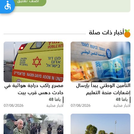
أضف تعليق
أخبار ذات صلة
التأمين الوطني يبدأ بإرسال
مصرع راكب دراجة هوائية في
إشعارات منحة التعليم
حادث دهس قرب بيت
يافا 48
يافا 48
شيمش
أخبار محلية
07/08/2026
أخبار محلية
07/08/2026