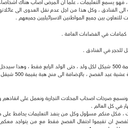
ن ، فهو يسمع التعليمات ، علما ان المرض اصاب هناك اشخاصاً،
ت الى الفنادق ، وكل هذا من اجل عدم نقل العدوى الى عائلات
 للتعاون بين جميع المواطنين الاسرائيليين جميعهم .
كمامات في الفضاءات العامة .
خل للحجر في الفنادق .
- قررت مع وزير المالية منح هبة مالية بقيمة 500 شيكل لكل ولد ، حتى الولد الرابع فقط ، وهذا سي
حسابات المواطنين دون أي تعبئة استمارة عشية عيد الفصح ، بالإ
 ونسمع صرخات اصحاب المحلات التجارية ونعمل على انقاذهم و
ر في كل العالم .
ت ، فكل منكم مسؤول وكل من ينفذ التعليمات يحافظ على حي
 الفصح ان تقيموا احتفال الفصح فقط مع من يتواجد معكم