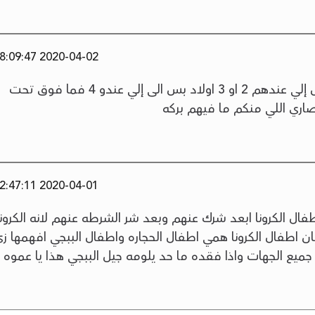
2020-04-02 08:09:47
او انت معطي ليش ما تفوتو الى الناس إلي عندهم 2 او 3 اولاد بس الى إلي عندو 4 فما فوق تحت
صاري اللي منكم ما فيهم بركه
2020-04-01 22:47:11
ال الكرونا ابعد شرك عنهم وبعد شر الشرطه عنهم لانه الكرونا
ن اطفال الكرونا همي اطفال الحجاره واطفال الببجي افهمها ز
ميع الجهات واذا فقده ما حد يلومه جيل الببجي هذا يا عموه