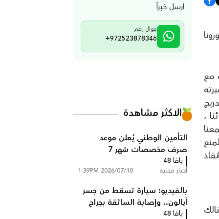
ارسل خبراً
جوال رقم
ونا
+972523878346
 مع
برته
دريج
الاكثر مشاهدة
نا ،
عنا
التأمين الوطني يُعلن موعد
مل لمنع
صرف مخصصات شهر 7
نقاذ
يافا 48
أخبار محلية
2026/07/10 1:39PM
بالفيديو: سيارة تسقط من جسر
أيالون.. وإصابة السائقة بجراح
نالك
يافا 48
خطيرة