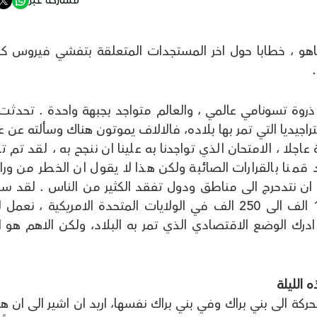
تنياهو ، خطابا حول اخر المستجدات المتعلقة بتفشي فيروس كور
.
 ذروة تسونامي عالمي ، والعالم متواجد بجبهة واحدة . تحدثت
يديا التي تمر بها بلاده، فالالاف يموتون هناك وسألته عن ع
جلا ، الامتحان الذي تواجدنا به علينا ان ننجح به ، لقد تم ت
د قمنا بالقرارات الصائبة ولكن هذا لا يقول ان الخطر من ورائ
ن نتدحرج الى مناطق ودول تفقد الكثير من الناس . لقد سم
ترمب يقول انه يمكن ان يموت من 150 الف الى 250 الف في الولايات المتحدة الامريكية ، نع
 اسرائيل، ادرك الوضع الاقتصادي الذي تمر به البلاد، ولكن الاهم هو ا
ه الليلة
ركة الى بني براك وفي بني براك نفسها، اريد ان اشير الى ان ه