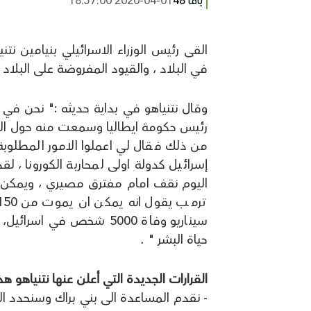
يافا 48
2020-04-01 18:57:00
القى رئيس الوزراء الاسرائيلي بنيامين ن
في البلاد ، والقيود المفروضة على البلاد 
وقال نتنياهو في بداية حديثه :" نحن في
رئيس حكومة ايطاليا وسمعت منه حول التراج
من ذلك فقال لي اعملوا الامور المطلوبة عا
إسرائيل كدولة اولى لمحاربة الكورونا ، لق
اليوم نقف امام مفترق مصيري ، ويمكن ا
سيناريو وفاة 5000 شخص في
حياة البشر " .
القرارات الجديدة التي أعلن عنها نتنياهو هذ
- نقدم المساعدة الى بني براك وسنحدد الح