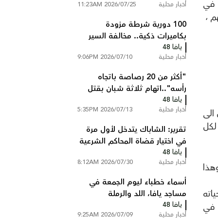
 في
أخبار محلية
2026/07/25 11:23AM
هم ،
100 دورية شرطة مزودة
بكاميرات ذكية.. مخالفة السير
يافا 48
تصلك إلى المنزل دون أن تتوقف
أخبار محلية
2026/07/10 9:06PM
"أكثر من 20 رصاصة باتجاه
رأسه"..اتهام ثلاثة شبان بقتل
يافا 48
عبد السلام ابو عصب من
أخبار محلية
2026/07/13 5:35PM
شعفاط
دخل الى
ضافة الى منح هبة بقيمة 500 شيقل لكل
تقرير: الشاباك يتدخل لأول مرة
في اختيار قضاة المحاكم الشرعية
يافا 48
ويستبعد مرشحين
أخبار محلية
2026/07/30 8:12AM
هذا
أسماء خطباء ليوم الجمعة في
اته
مساجد يافا، اللد والرملة
يافا 48
 في
أخبار محلية
2026/07/09 9:25AM