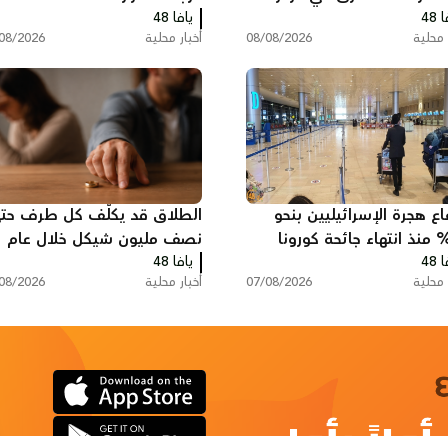
 48
قب
يافا 48
 محلية
08/08/2026
أخبار محلية
08/2026
اع هجرة الإسرائيليين بنحو
الطلاق قد يكلّف كل طرف حت
50 منذ انتهاء جائحة كورونا
نصف مليون شيكل خلال عام
 48
ائر ضريبية بمليارات
يافا 48
واحد في البلاد
 محلية
07/08/2026
أخبار محلية
08/2026
واكل