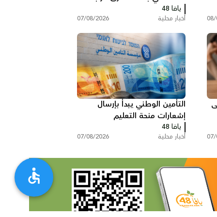
حورة
يافا 48
08/
أخبار محلية
07/08/2026
ى
التأمين الوطني يبدأ بإرسال
إشعارات منحة التعليم
يافا 48
07/
أخبار محلية
07/08/2026