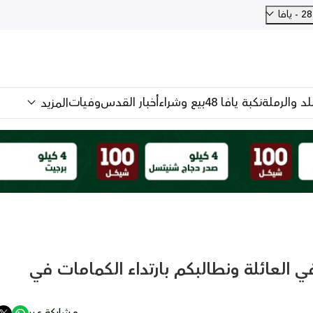
فا
للد والرملة
نكبة يافا 48
بيع وشراء
أخبار القدس
وفيات
المزيد
كل ولد في العائلة ونطالبكم بارتداء الكمامات في
مشاركة عبر