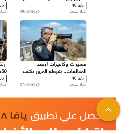
يافا 48
العام
يافا
الن
أخبار محلية
08/08/2026
أخبار
مسيّرات وكاميرات لرصد
ارتف
المخالفات.. شرطة المرور تكثف
%
يافا 48
حملاتها على الطرق
يافا
وخس
أخبار محلية
07/08/2026
أخبار
الش