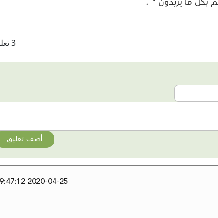
 بكل ما يريدون " .
3 تعليقات
أضف تعليق
2020-04-25 19:47:12