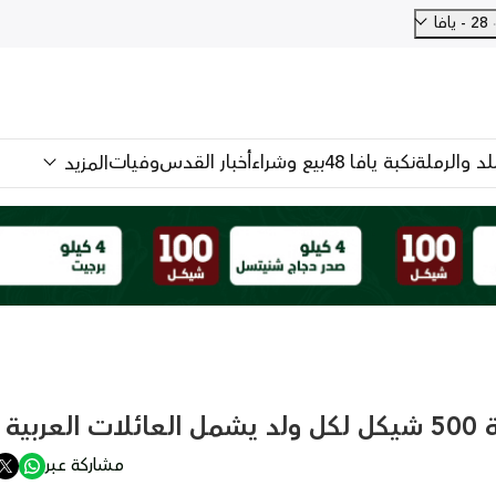
28 - يافا
للد والرملة
نكبة يافا 48
بيع وشراء
أخبار القدس
وفيات
المزيد
بية
مشاركة عبر