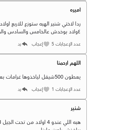
اميره
٤ولاد بوخدش عالخامس والسادس والخ .بتمنى اخت شنير انك فهمتي .شكرا
عدد الإعجابات
5
إعجاب
رد
اللهم ارحمنا
يعطون 500شيقل لياخذوها غرامات بعد ذالك
عدد الإعجابات
1
إعجاب
رد
شنير