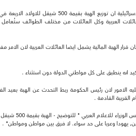
قال مصدر في مكتب رئيس الحكومة الاسرائيلية ان توزيع الهبة بقيمة 500 شيقل للاولاد 
1 سنة يشمل العائلات العربية وكل العائلات من مختلف الطوائف ستُعامل
قرار الهبة المالية يشمل ايضا العائلات العربية لان الامر م
أكيد انه ينطبق على كل مواطني الدولة دون استثناء .
يه الامور لان رئيس الحكومة ربط التحدث عن الهبة بعيد ال
القريبة القادمة .
وأوضح أوفير جندلمان المتحدث بلسان رئيس الوزراء للاعلام العربي 
يهودا وعربا على حد سواء. لا فرق بين مواطن ومواطن" .