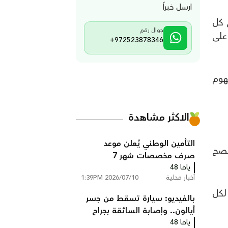
ارسل خبراً
الاربعة في كل
جوال رقم
 على
+972523878346
فهوم
الاكثر مشاهدة
التأمين الوطني يُعلن موعد
فصح
صرف مخصصات شهر 7
يافا 48
أخبار محلية
2026/07/10 1:39PM
" للتوضيح - الهبة بقيمة 500 شيقل لكل
بالفيديو: سيارة تسقط من جسر
أيالون.. وإصابة السائقة بجراح
يافا 48
خطيرة