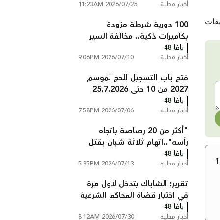
أخبار محلية
2026/07/25 11:23AM
100 دورية شرطة مزودة
بكاميرات ذكية.. مخالفة السير
يافا 48
تصلك إلى المنزل دون أن تتوقف
أخبار محلية
2026/07/10 9:06PM
فتح باب التسجيل للحج لموسم
2027 من 10 حتى 25.7.2026
يافا 48
أخبار محلية
2026/07/06 7:58PM
"أكثر من 20 رصاصة باتجاه
رأسه"..اتهام ثلاثة شبان بقتل
يافا 48
عبد السلام ابو عصب من
أخبار محلية
2026/07/13 5:35PM
شعفاط
تقرير: الشاباك يتدخل لأول مرة
في اختيار قضاة المحاكم الشرعية
يافا 48
ويستبعد مرشحين
أخبار محلية
2026/07/30 8:12AM