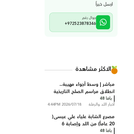
ارسل خبراً
جوال رقم
+972523878346
الاكثر مشاهدة
مباشر | وسط أجواء مهيبة..
انطلاق مراسم الصلح التاريخية
يافا 48
بين عائلتي أبو زايد وأبو غانم في
أخبار اللد والرملة
2026/07/18 4:44PM
كفر قاسم
مصرع الشابة علياء علي عيسى(
20 عاماً) من اللد وإصابة 6
يافا 48
أشخاص في حادث طرق مروع