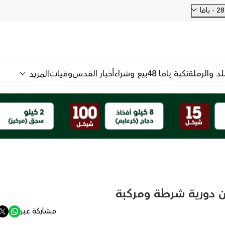
فا
للد والرملة
نكبة يافا 48
بيع وشراء
أخبار القدس
وفيات
المزيد
ن دورية شرطة ومركبة
مشاركة عبر