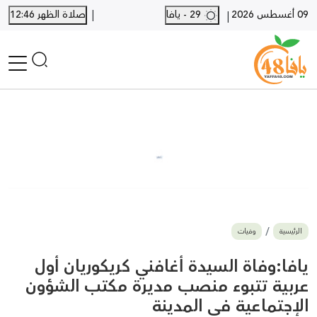
|
09 أغسطس 2026
29 - يافا
صلاة الظهر 12:46
|
الرئيسية
أخبار محلية
أخبار يافا
SHORTS
أخبار اللد والرملة
نكبة يافا 48
بيع وشراء
الرئيسية
وفيات
أخبار القدس
وفيات
يافا:وفاة السيدة أغافني كريكوريان أول
المزيد
عربية تتبوء منصب مديرة مكتب الشؤون
الإجتماعية في المدينة
ارسل خبر