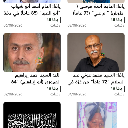
يافا: الحاجة آمنة موسى (
يافا: الحاج أحمد أبو شهاب
اطرش) "أم علي" (93 عاماً)
"أبو العبد" (85 عاماً) في ذمّة
يافا 48
في ذمة الله
الله
يافا 48
وفيات
08/08/2026
وفيات
06/08/2026
يافا: السيد محمد عوني عبد
اللد: السيد أحمد إبراهيم
السلام "72 عاماً" من غزة في
العموري (أبو إبراهيم) "64
يافا 48
ذمّة الله
يافا 48
عاماً" في ذمّة الله
وفيات
04/08/2026
وفيات
02/08/2026