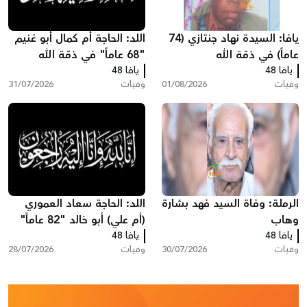
يافا: السيدة نهاد جنتازي (74
اللد: الحاجة أم كمال أبو غنيم
عاماً) في ذمّة الله
"68 عاماً" في ذمّة الله
يافا 48
يافا 48
وفيات
01/08/2026
وفيات
31/07/2026
الرملة: وفاة السيد فهد بشارة
اللد: الحاجة سعاد العموري
وهاب
(أم علي) أبو خالد "82 عاماً"
يافا 48
يافا 48
في ذمّة الله
وفيات
30/07/2026
وفيات
28/07/2026