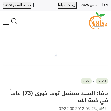
|
09 أغسطس 2026
29 - يافا
صلاة العصر 04:26
|
الرئيسية
أخبار محلية
أخبار يافا
SHORTS
أخبار اللد والرملة
نكبة يافا 48
بيع وشراء
الرئيسية
وفيات
أخبار القدس
وفيات
يافا: السيد ميشيل توما خوري (73) عاماً
المزيد
في ذمة الله
ارسل خبر
الكاتب
2012-05-25 07:32:00