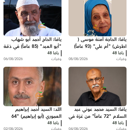
يافا: الحاجة آمنة موسى (
يافا: الحاج أحمد أبو شهاب
اطرش) "أم علي" (93 عاماً)
"أبو العبد" (85 عاماً) في ذمّة
يافا 48
في ذمة الله
الله
يافا 48
وفيات
08/08/2026
وفيات
06/08/2026
يافا: السيد محمد عوني عبد
اللد: السيد أحمد إبراهيم
السلام "72 عاماً" من غزة في
العموري (أبو إبراهيم) "64
يافا 48
ذمّة الله
يافا 48
عاماً" في ذمّة الله
وفيات
04/08/2026
وفيات
02/08/2026