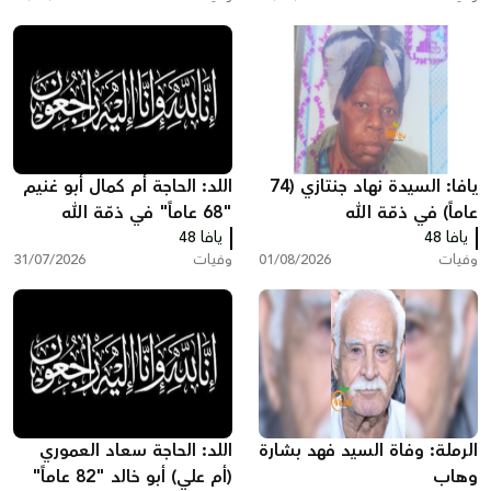
يافا: السيدة نهاد جنتازي (74
اللد: الحاجة أم كمال أبو غنيم
عاماً) في ذمّة الله
"68 عاماً" في ذمّة الله
يافا 48
يافا 48
وفيات
01/08/2026
وفيات
31/07/2026
الرملة: وفاة السيد فهد بشارة
اللد: الحاجة سعاد العموري
وهاب
(أم علي) أبو خالد "82 عاماً"