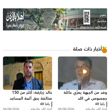
أخبار ذات صلة
وفد من الجبهة يعزّي عائلة
خالد زبارقة: أكثر من 150
جعصوص في اللد
مخالفة بحق أئمة المساجد
يافا 48
يافا 48
بسبب رفع الأذان في اللد
أخبار اللد والرملة
06/08/2026
أخبار اللد والرملة
06/08/2026