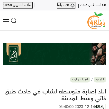
|
08 أغسطس 2026
28 - يافا
صلاة الشروق 05:58
|
الرئيسية
أخبار محلية
أخبار يافا
SHORTS
أخبار اللد والرملة
نكبة يافا 48
بيع وشراء
الرئيسية
أخبار اللد والرملة
أخبار القدس
وفيات
اللد إصابة متوسطة لشاب في حادث طرق
المزيد
ذاتي وسط المدينة
ارسل خبر
يافا48
2023-12-14 05:40:00