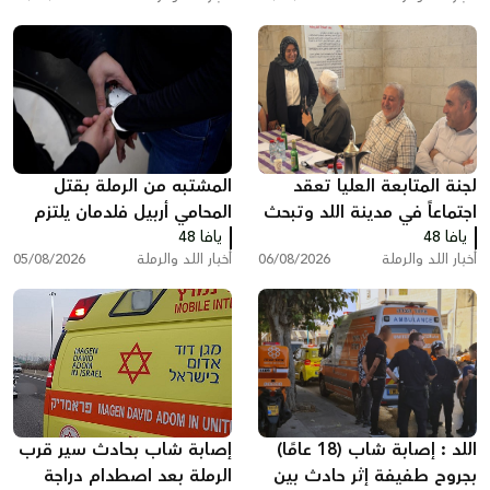
لجنة المتابعة العليا تعقد
المشتبه من الرملة بقتل
اجتماعاً في مدينة اللد وتبحث
المحامي أربيل فلدمان يلتزم
يافا 48
ملفات الجريمة والعنف
يافا 48
الصمت في التحقيق ويقول:
أخبار اللد والرملة
06/08/2026
أخبار اللد والرملة
05/08/2026
"أنا مريض نفسيًا"
اللد : إصابة شاب (18 عامًا)
إصابة شاب بحادث سير قرب
بجروح طفيفة إثر حادث بين
الرملة بعد اصطدام دراجة