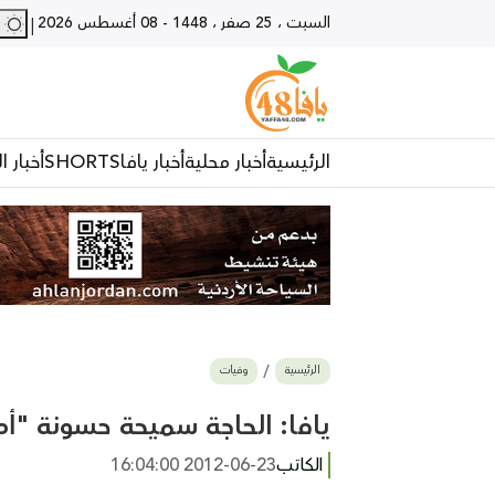
السبت ، 25 صفر ، 1448
-
08 أغسطس 2026
28 - يا
|
الرئيسية
أخبار محلية
أخبار يافا
SHORTS
أخبار ا
الرئيسية
وفيات
يافا: الحاجة سميحة حسونة "أم العبد" (77 عاماً
الكاتب
2012-06-23 16:04:00