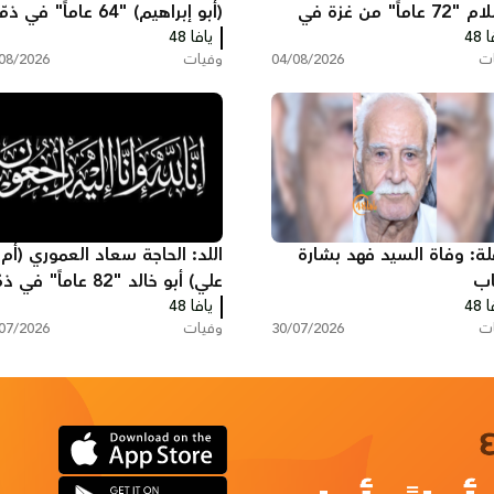
السلام "72 عاماً" من غزة في
(أبو إبراهيم) "64 عاماً" في ذ
 48
 الله
الله
يافا 48
ات
04/08/2026
وفيات
08/2026
لة: وفاة السيد فهد بشارة
اللد: الحاجة سعاد العموري (أم
ب
علي) أبو خالد "82 عاماً" في
 48
الله
يافا 48
ات
30/07/2026
وفيات
07/2026