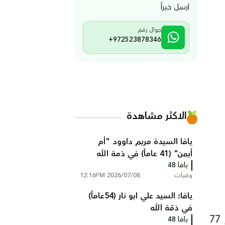
ارسل خبراً
جوال رقم
+972523878346
الاكثر مشاهدة
يافا السيدة مريم داوود "أم
أيمن" (41 عاماً) في ذمة الله
يافا 48
وفيات
2026/07/08 12:16PM
يافا: السيد علي ابو نار (54عاماً)
في ذمّة الله
انتقلت إلى رحمة الله تعالى الحاجة سميحة حسونة "أم العبد" من مدينة يافا عن عمر ناهز 77
يافا 48