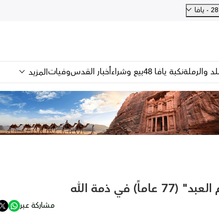
فا
للد والرملة
نكبة يافا 48
بيع وشراء
أخبار القدس
وفيات
المزيد
) في ذمة الله
مشاركة عبر