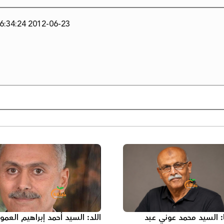
2012-06-23 16:34:24
ا: السيد محمد عوني عبد
اللد: السيد أحمد إبراهيم العمو