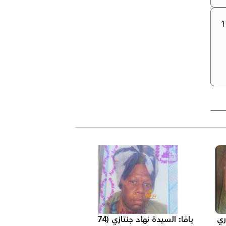
ري
يافا: السيدة نهاد جنتازي (74