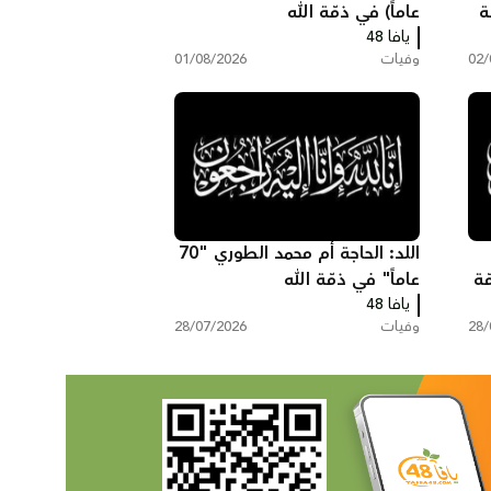
مّة
عاماً) في ذمّة الله
يافا 48
02/
وفيات
01/08/2026
اللد: الحاجة أم محمد الطوري "70
 ذمّة
عاماً" في ذمّة الله
يافا 48
28/
وفيات
28/07/2026