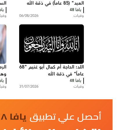
العبد" (85 عاماً) في ذمّة الله
يافا 48
يافا
ذمّة
وفيات
06/08/2026
وفي
اللد: الحاجة أم كمال أبو غنيم "68
الرم
عاماً" في ذمّة الله
وها
يافا 48
يافا
وفيات
31/07/2026
وفي