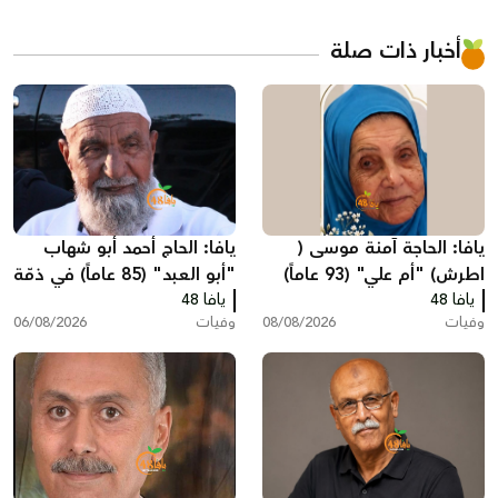
أخبار ذات صلة
يافا: الحاجة آمنة موسى (
يافا: الحاج أحمد أبو شهاب
اطرش) "أم علي" (93 عاماً)
"أبو العبد" (85 عاماً) في ذمّة
يافا 48
في ذمة الله
الله
يافا 48
وفيات
08/08/2026
وفيات
06/08/2026