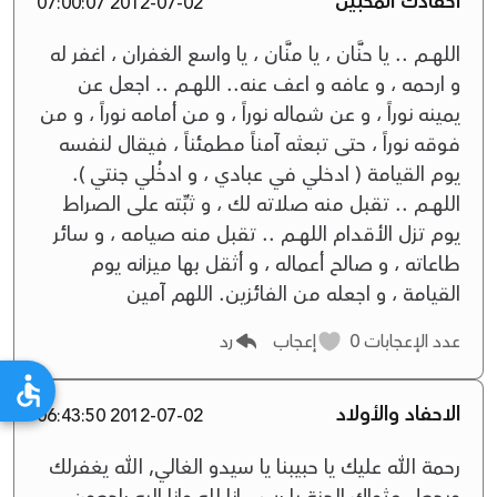
احفادك المحبين
2012-07-02 07:00:07
اللهــــم .. يا حنَّان ، يا منَّان ، يا واسع الغفران ، اغفر له
و ارحمه ، و عافه و اعف عنه.. اللهــــم .. اجعل عن
يمينه نوراً ، و عن شماله نوراً ، و من أمامه نوراً ، و من
فوقه نوراً ، حتى تبعثه آمناً مطمئناً ، فيقال لنفسه
يوم القيامة ( ادخلي في عبادي ، و ادخُلي جنتي ).
اللهــــم .. تقبل منه صلاته لك ، و ثبِّته على الصراط
يوم تزل الأقدام اللهــــم .. تقبل منه صيامه ، و سائر
طاعاته ، و صالح أعماله ، و أثقل بها ميزانه يوم
القيامة ، و اجعله من الفائزين. اللهم آمين
عدد الإعجابات
0
إعجاب
رد
الاحفاد والأولاد
2012-07-02 06:43:50
رحمة الله عليك يا حبيبنا يا سيدو الغالي, الله يغفرلك
ويجعل مثواك الجنة يا رب.. انا لله وانا اليه راجعون