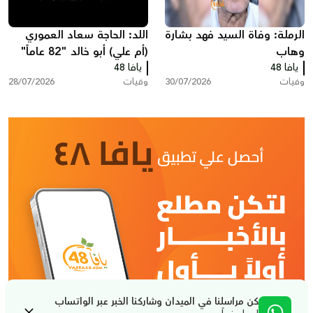
الرملة: وفاة السيد فهد بشارة
اللد: الحاجة سعاد العموري
وهاب
(أم علي) أبو خالد "82 عاماً"
يافا 48
يافا 48
في ذمّة الله
وفيات
30/07/2026
وفيات
28/07/2026
كن مراسلنا في الميدان وشاركنا الخبر عبر الواتساب