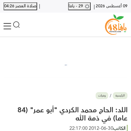
|
09 أغسطس 2026
29 - يافا
صلاة العصر 04:26
|
الرئيسية
أخبار محلية
أخبار يافا
SHORTS
أخبار اللد والرملة
نكبة يافا 48
بيع وشراء
الرئيسية
وفيات
أخبار القدس
وفيات
اللد: الحاج محمد الكردي "أبو عمر" (84
المزيد
عاما) في ذمة الله
ارسل خبر
الكاتب
2012-06-30 22:17:00