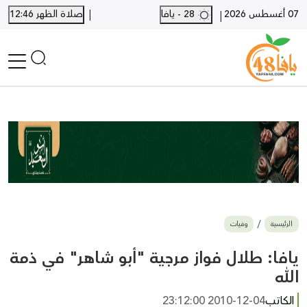
|
07 أغسطس 2026
28 - يافا
صلاة الظهر 12:46
|
الرئيسية
أخبار محلية
أخبار يافا
SHORTS
أخبار اللد والرملة
نكبة يافا 48
بيع وشراء
الرئيسية
وفيات
أخبار القدس
وفيات
يافا: طلال فواز مرجية "أبو شاهر" في ذمة
المزيد
الله
ارسل خبر
الكاتب
2010-12-04 23:12:00