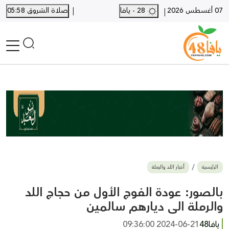
|
07 أغسطس 2026
28 - يافا
صلاة الشروق 05:58
|
الرئيسية
أخبار محلية
أخبار يافا
SHORTS
أخبار اللد والرملة
نكبة يافا 48
بيع وشراء
الرئيسية
أخبار اللد والرملة
أخبار القدس
وفيات
بالصور: عودة الفوج الأول من حجاج اللد
المزيد
والرملة الى ديارهم سالمين
ارسل خبر
يافا48
2024-06-21 09:36:00