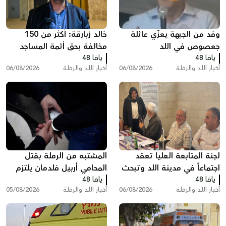
وفد من الجبهة يعزّي عائلة
خالد زبارقة: أكثر من 150
جعصوص في اللد
مخالفة بحق أئمة المساجد
يافا 48
يافا 48
بسبب رفع الأذان في اللد
أخبار اللد والرملة
06/08/2026
أخبار اللد والرملة
06/08/2026
لجنة المتابعة العليا تعقد
المشتبه من الرملة بقتل
اجتماعاً في مدينة اللد وتبحث
المحامي أربيل فلدمان يلتزم
يافا 48
ملفات الجريمة والعنف
يافا 48
الصمت في التحقيق ويقول:
أخبار اللد والرملة
06/08/2026
أخبار اللد والرملة
05/08/2026
"أنا مريض نفسيًا"