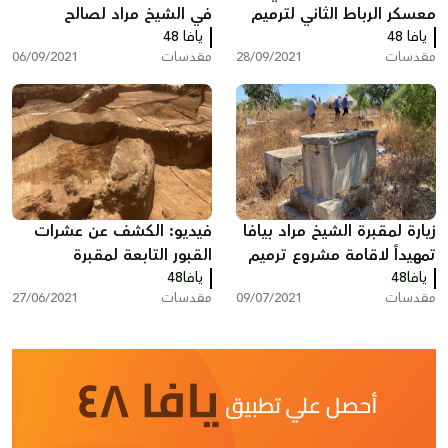
معسكر الرباط الثاني لترميم
في الشيخ مراد لصالح
يافا 48
وصيانة المقدسات باللد
يافا 48
المسلمين بيافا
مقدسات
28/09/2021
مقدسات
06/09/2021
زيارة لمقبرة الشيخ مراد بيافا
فيديو: الكشف عن عشرات
تمهيداً لاقامة مشروع ترميم
القبور التابعة لمقبرة
فيها
يافا48
يافا48
الاسعاف بيافا
مقدسات
09/07/2021
مقدسات
27/06/2021