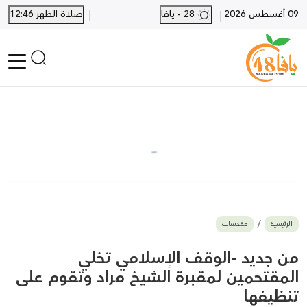
|
09 أغسطس 2026
28 - يافا
صلاة الظهر 12:46
|
الرئيسية
أخبار محلية
أخبار يافا
SHORTS
أخبار اللد والرملة
نكبة يافا 48
بيع وشراء
الرئيسية
مقدسات
أخبار القدس
وفيات
من جديد -الوقف الإسلامي تخلي
المزيد
المقتحمين لمقبرة الشيخ مراد وتقوم على
تنظيفها
ارسل خبر