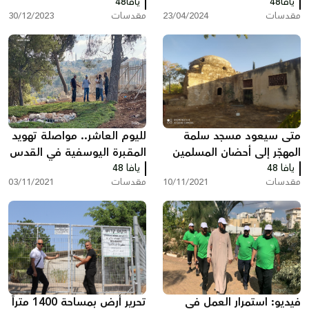
يافا48
يافا48
المدينة طاسو
مقدسات
23/04/2024
مقدسات
30/12/2023
متى سيعود مسجد سلمة
لليوم العاشر.. مواصلة تهويد
المهجّر إلى أحضان المسلمين
المقبرة اليوسفية في القدس
يافا 48
بيافا ؟!
يافا 48
مقدسات
10/11/2021
مقدسات
03/11/2021
فيديو: استمرار العمل في
تحرير أرض بمساحة 1400 متراً