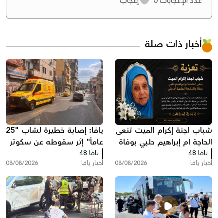
عدد الإعجابات
0
إعجاب
أخبار ذات صلة
شباب لجنة إكرام الميت تنعى
يافا: إصابة خطيرة لشاب "25
الحاجة أم إبراهيم حلبي بوفاة
عاماً" إثر سقوطه عن سكوتر
يافا 48
والدتها الحاجة أم علي
يافا 48
كهربائي
أخبار يافا
08/08/2026
أخبار يافا
08/08/2026