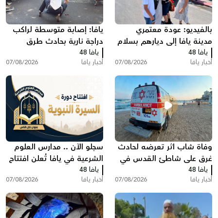
بالفيديو: عودة معتمري
يافا: إصابة متوسطة لراكب
مدينة يافا إلى ديارهم بسلام
دراجة نارية بحادث طرق
يافا 48
بعد أداء مناسك العمرة
يافا 48
أخبار يافا
07/08/2026
أخبار يافا
07/08/2026
وفاة شاب اثر تعرضه لحادث
سجلو الآن .. مدارس العلوم
غرق على شاطئ القدس في
الشرعية في يافا تُعلن افتتاح
يافا 48
بات يام جنوب يافا
يافا 48
دورة "السيرة النبوية"
أخبار يافا
07/08/2026
أخبار يافا
07/08/2026