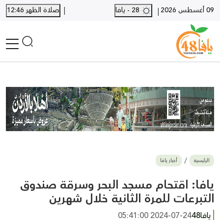
|
09 أغسطس 2026
28 - يافا
صلاة الظهر 12:46
|
الرئيسية
أخبار محلية
أخبار يافا
SHORTS
أخبار اللد والرملة
نكبة يافا 48
بيع وشراء
الرئيسية
أخبار يافا
أخبار القدس
وفيات
يافا: اقتحام مسجد البحر وسرقة صندوق
المزيد
التبرعات للمرة الثانية خلال شهرين
ارسل خبر
يافا48
2024-07-24 05:41:00