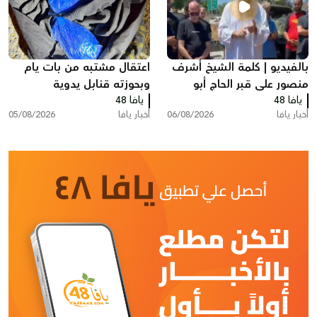
بالفيديو | كلمة الشيخ أشرف
اعتقال مشتبه من بات يام
منصور على قبر الحاج أبو
وبحوزته قنابل يدوية
يافا 48
العبد أبو شهاب
يافا 48
أخبار يافا
06/08/2026
أخبار يافا
05/08/2026