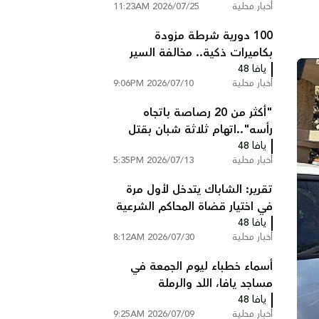
أخبار محلية
2026/07/25 11:23AM
100 دورية شرطة مزودة
بكاميرات ذكية.. مخالفة السير
يافا 48
تصلك إلى المنزل دون أن تتوقف
أخبار محلية
2026/07/10 9:06PM
"أكثر من 20 رصاصة باتجاه
رأسه"..اتهام ثلاثة شبان بقتل
يافا 48
عبد السلام ابو عصب من
أخبار محلية
2026/07/13 5:35PM
شعفاط
تقرير: الشاباك يتدخل لأول مرة
في اختيار قضاة المحاكم الشرعية
يافا 48
ويستبعد مرشحين
أخبار محلية
2026/07/30 8:12AM
أسماء خطباء ليوم الجمعة في
مساجد يافا، اللد والرملة
يافا 48
أخبار محلية
2026/07/09 9:25AM