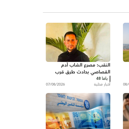
النقب: مصرع الشاب آدم
القصاصي بحادث طرق قرب
حورة
يافا 48
08/
أخبار محلية
07/08/2026