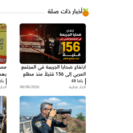
أخبار ذات صلة
ارتفاع ضحايا الجريمة في المجتمع
مصر
العربي إلى 156 قتيلاً منذ مطلع
رهط
يافا 48
العام
يافا
الن
أخبار محلية
08/08/2026
أخبار