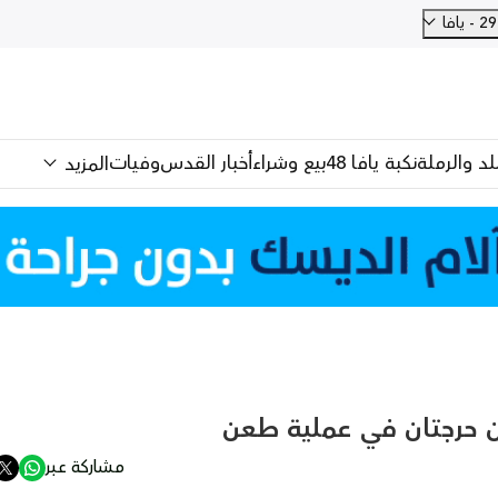
فا
للد والرملة
نكبة يافا 48
بيع وشراء
أخبار القدس
وفيات
المزيد
مشاركة عبر