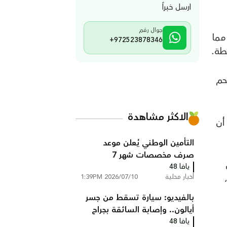
ارسل خبراً
جوال رقم
مما
+972523878346
أم الفحم
الاكثر مشاهدة
أن
التأمين الوطني يُعلن موعد
صرف مخصصات شهر 7
يافا 48
أخبار محلية
2026/07/10 1:39PM
بالفيديو: سيارة تسقط من جسر
أيالون.. وإصابة السائقة بجراح
يافا 48
خطيرة