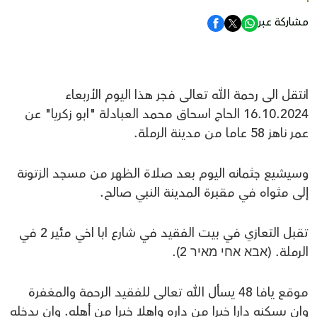
مشاركة عبر
انتقل الى رحمة الله تعالى فجر هذا اليوم الأربعاء
16.10.2024 الحاج اسحاق محمد العبادلة "ابو زكريا" عن
عمر ناهز 58 عاما من مدينة الرملة.
وسيشيع جثمانه اليوم بعد صلاة الظهر من مسجد الزتونة
إلى مثواه في مقبرة المدينة النبي صالح.
تقبل التعازي في بيت الفقيد في شارع ابا اخي مئير 2 في
الرملة. (אבא אחי מאיר 2).
موقع يافا 48 يسأل الله تعالى للفقيد الرحمة والمغفرة
وان يسكنه دارا خيرا من داره واهلا خيرا من أهله. وان يدخله