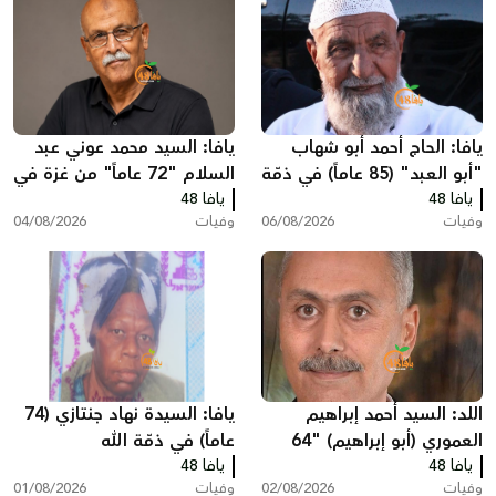
يافا: الحاج أحمد أبو شهاب
يافا: السيد محمد عوني عبد
"أبو العبد" (85 عاماً) في ذمّة
السلام "72 عاماً" من غزة في
الله
يافا 48
يافا 48
ذمّة الله
وفيات
06/08/2026
وفيات
04/08/2026
اللد: السيد أحمد إبراهيم
يافا: السيدة نهاد جنتازي (74
العموري (أبو إبراهيم) "64
عاماً) في ذمّة الله
يافا 48
عاماً" في ذمّة الله
يافا 48
وفيات
02/08/2026
وفيات
01/08/2026