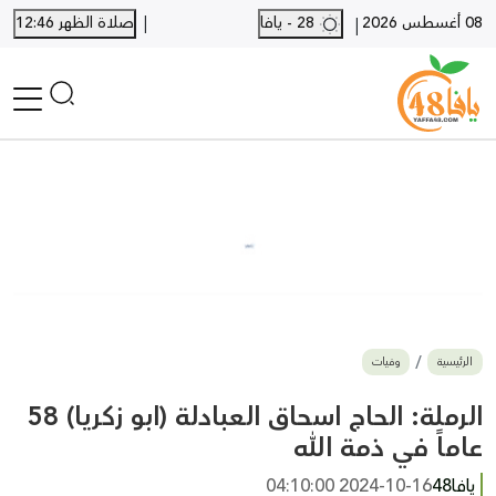
|
08 أغسطس 2026
28 - يافا
صلاة الظهر 12:46
|
الرئيسية
أخبار محلية
أخبار يافا
SHORTS
أخبار اللد والرملة
نكبة يافا 48
بيع وشراء
الرئيسية
وفيات
أخبار القدس
وفيات
الرملة: الحاج اسحاق العبادلة (ابو زكريا) 58
المزيد
عاماً في ذمة الله
ارسل خبر
يافا48
2024-10-16 04:10:00