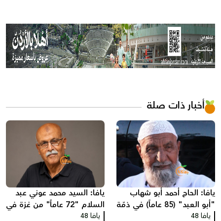
أخبار ذات صلة
يافا: الحاج أحمد أبو شهاب
يافا: السيد محمد عوني عبد
"أبو العبد" (85 عاماً) في ذمّة
السلام "72 عاماً" من غزة في
الله
يافا 48
يافا 48
ذمّة الله