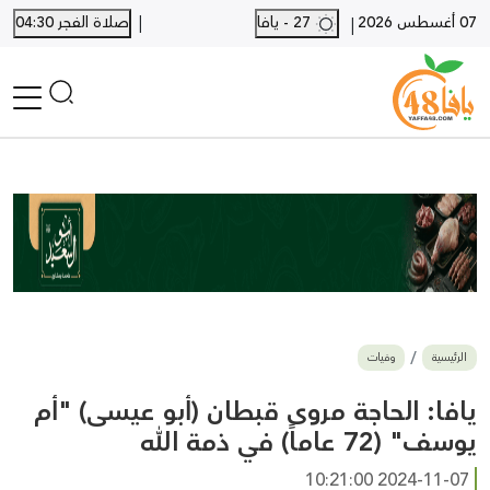
|
07 أغسطس 2026
27 - يافا
صلاة الفجر 04:30
|
الرئيسية
أخبار محلية
أخبار يافا
SHORTS
أخبار اللد والرملة
نكبة يافا 48
بيع وشراء
الرئيسية
وفيات
أخبار القدس
وفيات
يافا: الحاجة مروى قبطان (أبو عيسى) "أم
المزيد
يوسف" (72 عاماً) في ذمة الله
ارسل خبر
2024-11-07 10:21:00