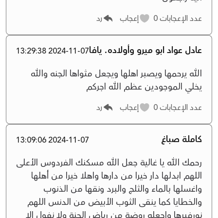
عدد الإعجابات
0
إعجاب
رد
عادل عواد ابو ميرو وأولاده. يافا
2024-11-07 13:29:38
الله يرحمها ويصبر اهلها ويجعل مثواها الجنه والله
يخلي الموجودين عظم الله اجركم
عدد الإعجابات
0
إعجاب
رد
كاملة صباغ
2024-11-07 13:09:06
رحمك الله يا غالية جعل الله مسكنك الفردوس الأعلى
اللهم ابدلها دار خيرا من دارها واهلا خيرا من أهلها
واغسلها بالماء والثلج والبرد ونقها من الذنوب
والخطايا كما ينقى الثوب الأبيض من الدنس اللهم
نورفبرها واجعله روضة من رياض الجنة ولا نفول الا