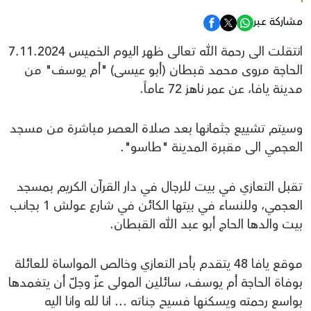
مشاركة عبر
انتقلت الى رحمة الله تعالى ظهر اليوم الخميس 7.11.2024
الحاجة مروى محمد قبطان (أبو عيسى) "أم يوسف" من
مدينة يافا، عن عمر ناهز 72 عاماً.
وسيتم تشييع جثمانها بعد صلاة العصر مباشرة من مسجد
العجمي الى مقبرة المدينة "طاسو".
تقبل التعازي في بيت للرجال في دار القرآن الكريم بمسجد
العجمي، وللنساء في بيتها الكائن في شارع عولش 1 بجانب
بيت والدها الحاج أبو عبد الله القبطان.
موقع يافا 48 يتقدم بأحر التعازي وخالص المواساة للعائلة
بوفاة الحاجة أم يوسف، سائلين المولى عزّ وجلّ أن يتغمدها
بواسع رحمته ويسكنها فسيح جناته ... انا لله وانا اليه