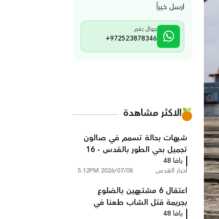
ارسل خبراً
جوال رقم
+972523878346
الاكثر مشاهدة
شبهات بحالة تسمم في صالون
تجميل بحي الطور بالقدس - 16
يافا 48
امرأة فاقدات للوعي
أخبار القدس
2026/07/08 5:12PM
اعتقال 6 مشتبهين بالضلوع
بجريمة قتل الشاب طعنا في
يافا 48
القدس