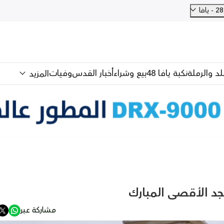
فا
للد والرملة
نكبة يافا 48
بيع وشراء
أخبار القدس
وفيات
المزيد
جد الأقصى المبارك
مشاركة عبر