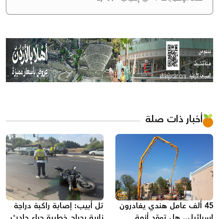
أخبار ذات صلة
45 ألف عامل هندي يغادرون
تل أبيب: إصابة راكبة دراجة
إسرائيل.. هل تمهّد أزمة
نارية بجراح خطيرة جراء حادث