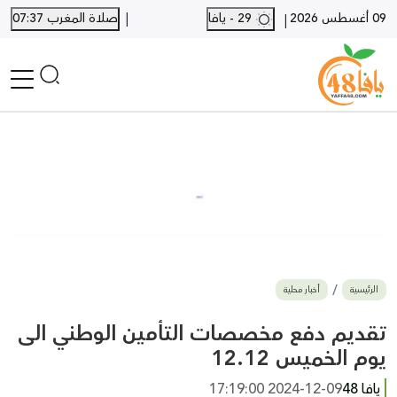
|
09 أغسطس 2026
29 - يافا
صلاة المغرب 07:37
|
الرئيسية
أخبار محلية
أخبار يافا
SHORTS
أخبار اللد والرملة
نكبة يافا 48
بيع وشراء
الرئيسية
أخبار محلية
أخبار القدس
وفيات
تقديم دفع مخصصات التأمين الوطني الى
المزيد
يوم الخميس 12.12
ارسل خبر
يافا 48
2024-12-09 17:19:00