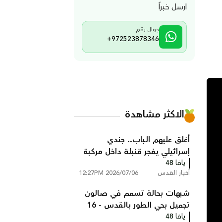
ارسل خبراً
جوال رقم
+972523878346
الاكثر مشاهدة
أغلق عليهم الباب.. جندي
إسرائيلي يفجر قنبلة داخل مركبة
يافا 48
في القدس (شاهد)
أخبار القدس
2026/07/06 12:27PM
شبهات بحالة تسمم في صالون
تجميل بحي الطور بالقدس - 16
يافا 48
امرأة فاقدات للوعي