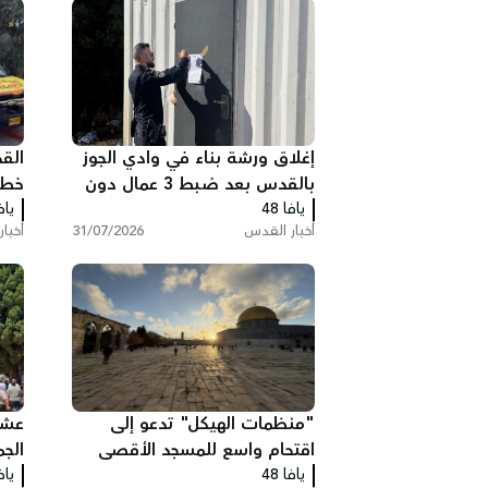
إغلاق ورشة بناء في وادي الجوز
الق
بالقدس بعد ضبط 3 عمال دون
خطي
يافا 48
تصاريح
يافا
سكن
أخبار القدس
31/07/2026
أخبا
"منظمات الهيكل" تدعو إلى
عشر
اقتحام واسع للمسجد الأقصى
الج
يافا 48
الخميس
يافا