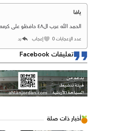
يافا
الحمد الله عرب ال٤٨ حافظو على كرمه الامه ولن نرى مثل هذه الصور في زماننا فالحمد الله
عدد الإعجابات
0
إعجاب
رد
تعليقات Facebook
أخبار ذات صلة