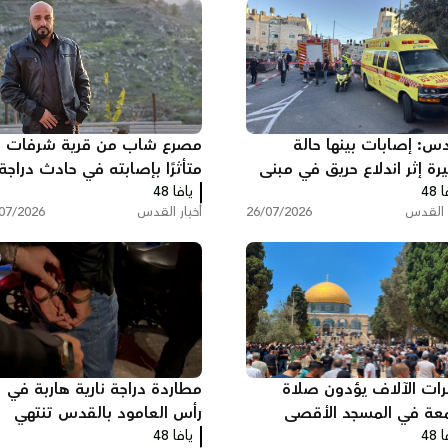
دس: إصابات بينها حالة
مصرع شاب من قرية شرفات
رة إثر اندلاع حريق في مبنى
متأثرًا بإصابته في حادث دراجة
 48
ي ببيت حنينا
يافا 48
نارية بالقدس
ر القدس
26/07/2026
أخبار القدس
07/2026
ات الآلاف يؤدون صلاة
مطاردة دراجة نارية هاربة في
معة في المسجد الأقصى
رأس العامود بالقدس تنتهي
 48
يافا 48
بإصابة مشتبه واعتقال آخر