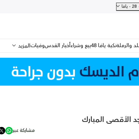
28 - يافا
للد والرملة
نكبة يافا 48
بيع وشراء
أخبار القدس
وفيات
المزيد
جد الأقصى المبارك
مشاركة عبر