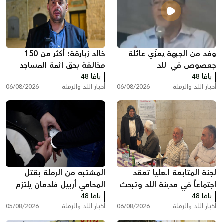
وفد من الجبهة يعزّي عائلة
خالد زبارقة: أكثر من 150
جعصوص في اللد
مخالفة بحق أئمة المساجد
يافا 48
يافا 48
بسبب رفع الأذان في اللد
أخبار اللد والرملة
06/08/2026
أخبار اللد والرملة
06/08/2026
لجنة المتابعة العليا تعقد
المشتبه من الرملة بقتل
اجتماعاً في مدينة اللد وتبحث
المحامي أربيل فلدمان يلتزم
يافا 48
ملفات الجريمة والعنف
يافا 48
الصمت في التحقيق ويقول:
أخبار اللد والرملة
06/08/2026
أخبار اللد والرملة
05/08/2026
"أنا مريض نفسيًا"