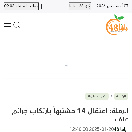
|
07 أغسطس 2026
28 - يافا
صلاة العشاء 09:03
|
الرئيسية
أخبار محلية
أخبار يافا
SHORTS
أخبار اللد والرملة
نكبة يافا 48
بيع وشراء
الرئيسية
أخبار اللد والرملة
أخبار القدس
وفيات
الرملة: اعتقال 14 مشتبهاً بارتكاب جرائم
المزيد
عنف
ارسل خبر
يافا 48
2025-01-20 12:40:00