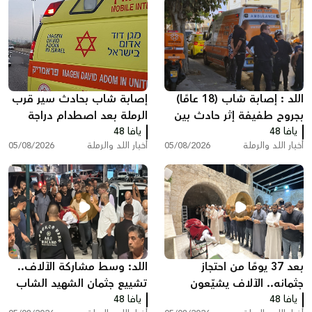
اللد : إصابة شاب (18 عامًا)
إصابة شاب بحادث سير قرب
بجروح طفيفة إثر حادث بين
الرملة بعد اصطدام دراجة
يافا 48
مركبة وشاحنة سحب
يافا 48
نارية بسيارة
أخبار اللد والرملة
05/08/2026
أخبار اللد والرملة
05/08/2026
بعد 37 يومًا من احتجاز
اللد: وسط مشاركة الآلاف..
جثمانه.. الآلاف يشيّعون
تشييع جثمان الشهيد الشاب
يافا 48
المغدور سامي أحمد
يافا 48
سامي جعصوص