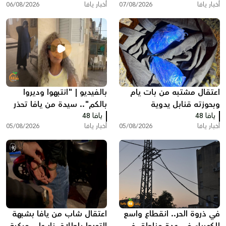
أخبار يافا
07/08/2026
أخبار يافا
06/08/2026
اعتقال مشتبه من بات يام
بالفيديو | "انتبهوا وديروا
وبحوزته قنابل يدوية
بالكم".. سيدة من يافا تحذر
يافا 48
يافا 48
الأهالي بعد حادثة مريبة أمام
أخبار يافا
05/08/2026
أخبار يافا
05/08/2026
منزلها
في ذروة الحر.. انقطاع واسع
اعتقال شاب من يافا بشبهة