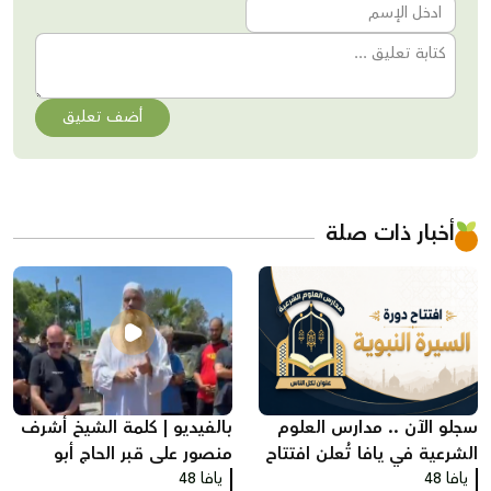
أضف تعليق
أخبار ذات صلة
سجلو الآن .. مدارس العلوم
بالفيديو | كلمة الشيخ أشرف
الشرعية في يافا تُعلن افتتاح
منصور على قبر الحاج أبو
يافا 48
دورة "السيرة النبوية"
يافا 48
العبد أبو شهاب