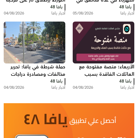
للكهرباء في عدة مناطق في
التورط بإطلاق نار على مركبة
يافا 48
يافا وتل ابيب
يافا 48
مركونة
أخبار يافا
05/08/2026
أخبار يافا
04/08/2026
الأربعاء: منصة مفتوحة مع
حملة شرطة في يافا: تحرير
العائلات الفاقدة بسبب
مخالفات ومصادرة دراجات
يافا 48
العنف والجريمة في يافا
يافا 48
كهربائية
أخبار يافا
04/08/2026
أخبار يافا
04/08/2026