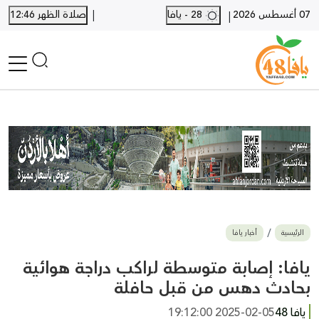
|
07 أغسطس 2026
28 - يافا
صلاة الظهر 12:46
|
الرئيسية
أخبار محلية
أخبار يافا
SHORTS
أخبار اللد والرملة
نكبة يافا 48
بيع وشراء
الرئيسية
أخبار يافا
أخبار القدس
وفيات
يافا: إصابة متوسطة لراكب دراجة هوائية
المزيد
بحادث دهس من قبل حافلة
ارسل خبر
يافا 48
2025-02-05 19:12:00