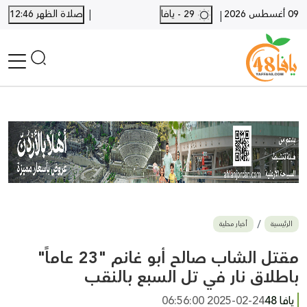
|
09 أغسطس 2026
29 - يافا
صلاة الظهر 12:46
|
الرئيسية
أخبار محلية
أخبار يافا
SHORTS
أخبار اللد والرملة
نكبة يافا 48
بيع وشراء
الرئيسية
أخبار محلية
أخبار القدس
وفيات
مقتل الشاب صالح أبو غانم "23 عاماً"
المزيد
باطلاق نار في تل السبع بالنقب
ارسل خبر
يافا 48
2025-02-24 06:56:00