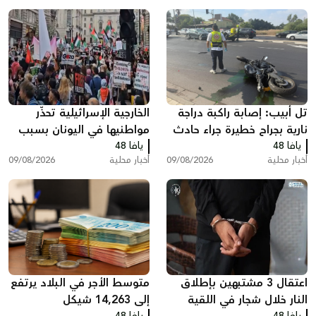
تل أبيب: إصابة راكبة دراجة
الخارجية الإسرائيلية تحذّر
نارية بجراح خطيرة جراء حادث
مواطنيها في اليونان بسبب
يافا 48
طرق
يافا 48
مظاهرات دعم لغزة
أخبار محلية
09/08/2026
أخبار محلية
09/08/2026
اعتقال 3 مشتبهين بإطلاق
متوسط الأجر في البلاد يرتفع
النار خلال شجار في اللقية
إلى 14,263 شيكل
يافا 48
يافا 48