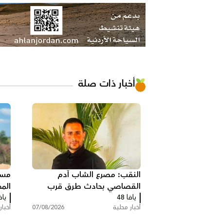
أخبار ذات صلة
النقب: مصرع الشاب آدم
مسي
القصاصي بحادث طرق قرب
الم
حورة
يافا 48
يافا
حمل
أخبار محلية
07/08/2026
أخبار