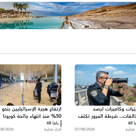
ّرات وكاميرات لرصد
ارتفاع هجرة الإسرائيليين بنحو
خالفات.. شرطة المرور تكثف
50% منذ انتهاء جائحة كورونا
 48
اتها على الطرق
يافا 48
وخسائر ضريبية بمليارات
 محلية
07/08/2026
أخبار محلية
08/2026
الشواكل