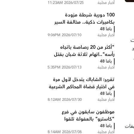
أخبار محلية
2026/07/25 11:23AM
100 دورية شرطة مزودة
بكاميرات ذكية.. مخالفة السير
يافا 48
تصلك إلى المنزل دون أن تتوقف
أخبار محلية
2026/07/10 9:06PM
دوت
"أكثر من 20 رصاصة باتجاه
رأسه"..اتهام ثلاثة شبان بقتل
يافا 48
عبد السلام ابو عصب من
أخبار محلية
2026/07/13 5:35PM
شعفاط
تقرير: الشاباك يتدخل لأول مرة
في اختيار قضاة المحاكم الشرعية
يافا 48
ويستبعد مرشحين
أخبار محلية
2026/07/30 8:12AM
موظفون سابقون في فرع
"كاسترو" بالعفولة تلقوا
يافا 48
تعليمات بالتحدث بالعبرية فقط
أخبار محلية
2026/07/08 8:14AM
داخل المتجر