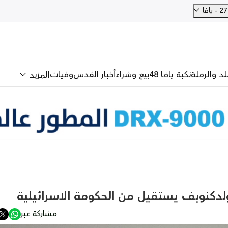
فا
للد والرملة
نكبة يافا 48
بيع وشراء
أخبار القدس
وفيات
المزيد
ولدكنوبف يستقيل من الحكومة الاسرائيلية
مشاركة عبر