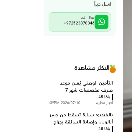
ارسل خبراً
جوال رقم
+972523878346
الاكثر مشاهدة
التأمين الوطني يُعلن موعد
صرف مخصصات شهر 7
يافا 48
أخبار محلية
2026/07/10 1:39PM
بالفيديو: سيارة تسقط من جسر
أيالون.. وإصابة السائقة بجراح
يافا 48
خطيرة