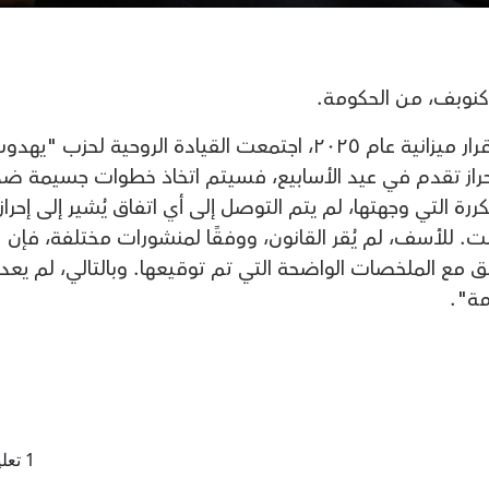
دكنوبف، من الحكومة.
وكتب في رسالة استقالته: "استعدادًا لإقرار ميزانية عام ٢٠٢٥، اجتمعت القيادة الروحية لحزب "يه
إحراز تقدم في عيد الأسابيع، فسيتم اتخاذ خطوات جسيمة ضد
رة التي وجهتها، لم يتم التوصل إلى أي اتفاق يُشير إلى إحراز
. للأسف، لم يُقر القانون، ووفقًا لمنشورات مختلفة، فإن
بق مع الملخصات الواضحة التي تم توقيعها. وبالتالي، لم يعد
مة".
1 تعليقات