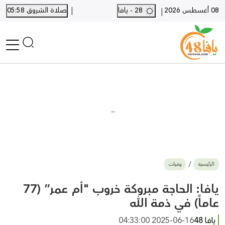
|
08 أغسطس 2026
28 - يافا
صلاة الشروق 05:58
|
الرئيسية
أخبار محلية
أخبار يافا
SHORTS
أخبار اللد والرملة
نكبة يافا 48
بيع وشراء
الرئيسية
وفيات
أخبار القدس
وفيات
يافا: الحاجة مبروكة خروب "أم عمر” (77
المزيد
عاماً) في ذمة الله
ارسل خبر
يافا 48
2025-06-16 04:33:00