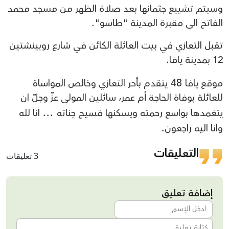
وسيتم تشييع جثمانها بعد صلاة الظهر من مسجد محمد
الفاتح الى مقبرة المدينة "طاسو".
تقبل التعازي في بيت العائلة الكائن في شارع روبينشتين
12 بمدينة يافا.
48
موقع يافا
يتقدم بأحر التعازي وخالص المواساة
للعائلة بوفاة الحاجة أم عمر، سائلين المولى عزّ وجلّ ان
...
يتغمدها بواسع رحمته ويسكنها فسيح جناته
انا لله
.
وانا اليه راجعون
التعليقات
3 تعليقات
إضافة تعليق